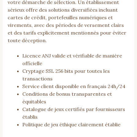
votre démarche de sélection. Un établissement
sérieux offre des solutions diversifiées incluant
cartes de crédit, portefeuilles numériques et
virements, avec des périodes de versement clairs
et des tarifs explicitement mentionnés pour éviter
toute déception.
Licence ANJ valide et vérifiable de manière
officielle
Cryptage SSL 256 bits pour toutes les
transactions
Service client disponible en français 24h/24
Conditions de bonus transparentes et
équitables
Catalogue de jeux certifiés par fournisseurs
établis
Politique de jeu éthique clairement établie