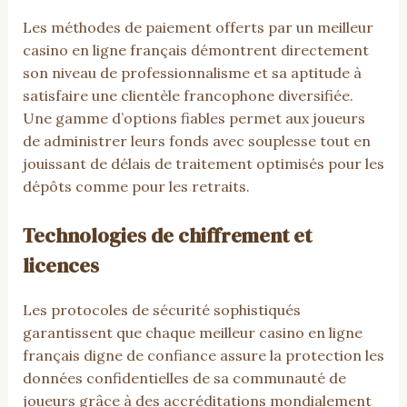
Les méthodes de paiement offerts par un meilleur
casino en ligne français démontrent directement
son niveau de professionnalisme et sa aptitude à
satisfaire une clientèle francophone diversifiée.
Une gamme d’options fiables permet aux joueurs
de administrer leurs fonds avec souplesse tout en
jouissant de délais de traitement optimisés pour les
dépôts comme pour les retraits.
Technologies de chiffrement et
licences
Les protocoles de sécurité sophistiqués
garantissent que chaque meilleur casino en ligne
français digne de confiance assure la protection les
données confidentielles de sa communauté de
joueurs grâce à des accréditations mondialement