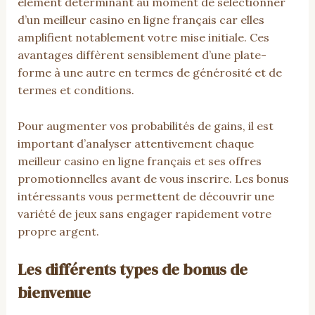
élément déterminant au moment de sélectionner
d’un meilleur casino en ligne français car elles
amplifient notablement votre mise initiale. Ces
avantages diffèrent sensiblement d’une plate-
forme à une autre en termes de générosité et de
termes et conditions.
Pour augmenter vos probabilités de gains, il est
important d’analyser attentivement chaque
meilleur casino en ligne français et ses offres
promotionnelles avant de vous inscrire. Les bonus
intéressants vous permettent de découvrir une
variété de jeux sans engager rapidement votre
propre argent.
Les différents types de bonus de
bienvenue