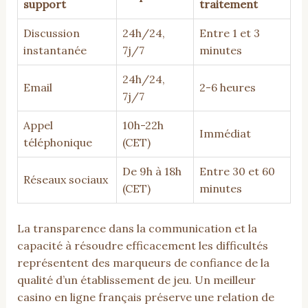
support
traitement
Discussion
24h/24,
Entre 1 et 3
instantanée
7j/7
minutes
24h/24,
Email
2-6 heures
7j/7
Appel
10h-22h
Immédiat
téléphonique
(CET)
De 9h à 18h
Entre 30 et 60
Réseaux sociaux
(CET)
minutes
La transparence dans la communication et la
capacité à résoudre efficacement les difficultés
représentent des marqueurs de confiance de la
qualité d’un établissement de jeu. Un meilleur
casino en ligne français préserve une relation de