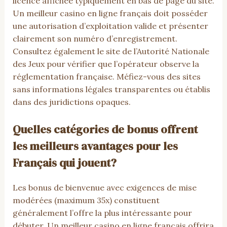
licence affichée typiquement en bas de page du site.
Un meilleur casino en ligne français doit posséder
une autorisation d’exploitation valide et présenter
clairement son numéro d’enregistrement.
Consultez également le site de l’Autorité Nationale
des Jeux pour vérifier que l’opérateur observe la
réglementation française. Méfiez-vous des sites
sans informations légales transparentes ou établis
dans des juridictions opaques.
Quelles catégories de bonus offrent
les meilleurs avantages pour les
Français qui jouent?
Les bonus de bienvenue avec exigences de mise
modérées (maximum 35x) constituent
généralement l’offre la plus intéressante pour
débuter. Un meilleur casino en ligne français offrira