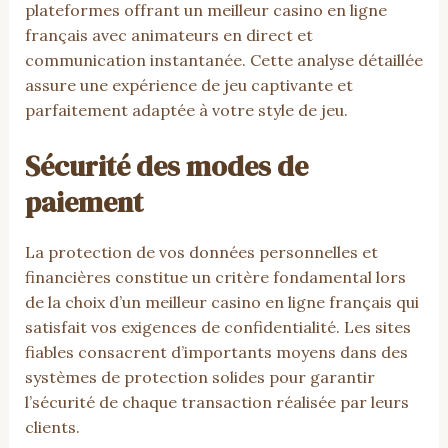
plateformes offrant un meilleur casino en ligne
français avec animateurs en direct et
communication instantanée. Cette analyse détaillée
assure une expérience de jeu captivante et
parfaitement adaptée à votre style de jeu.
Sécurité des modes de
paiement
La protection de vos données personnelles et
financières constitue un critère fondamental lors
de la choix d’un meilleur casino en ligne français qui
satisfait vos exigences de confidentialité. Les sites
fiables consacrent d’importants moyens dans des
systèmes de protection solides pour garantir
l’sécurité de chaque transaction réalisée par leurs
clients.