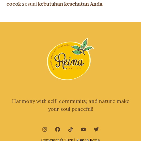
cocok
sesuai
kebutuhan kesehatan Anda
.
Harmony with self, community, and nature make
your soul peaceful!
Copyright © 2026 | Rumah Reina