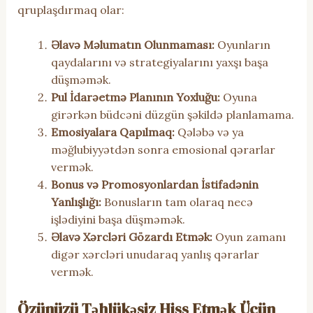
qruplaşdırmaq olar:
Əlavə Məlumatın Olunmaması:
Oyunların
qaydalarını və strategiyalarını yaxşı başa
düşməmək.
Pul İdarəetmə Planının Yoxluğu:
Oyuna
girərkən büdcəni düzgün şəkildə planlamama.
Emosiyalara Qapılmaq:
Qələbə və ya
məğlubiyyətdən sonra emosional qərarlar
vermək.
Bonus və Promosyonlardan İstifadənin
Yanlışlığı:
Bonusların tam olaraq necə
işlədiyini başa düşməmək.
Əlavə Xərcləri Gözardı Etmək:
Oyun zamanı
digər xərcləri unudaraq yanlış qərarlar
vermək.
Özünüzü Təhlükəsiz Hiss Etmək Üçün