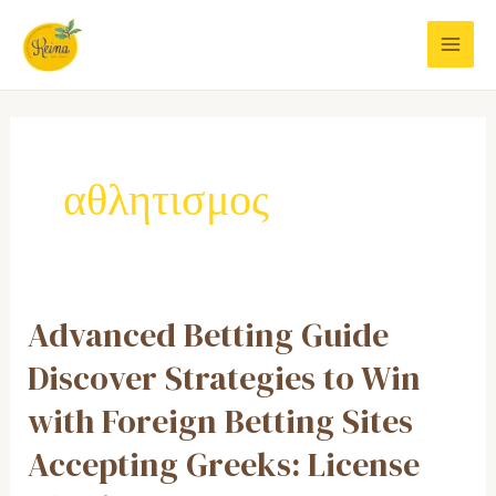
Skip
to
MAI
content
MEN
αθλητισμος
Advanced Betting Guide
Discover Strategies to Win
with Foreign Betting Sites
Accepting Greeks: License