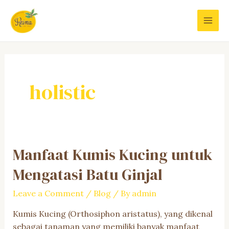
Skip
to
MAI
content
MEN
holistic
Manfaat Kumis Kucing untuk
Mengatasi Batu Ginjal
Leave a Comment
/
Blog
/ By
admin
Kumis Kucing (Orthosiphon aristatus), yang dikenal
sebagai tanaman yang memiliki banyak manfaat