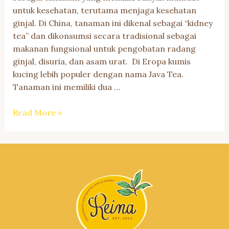
untuk kesehatan, terutama menjaga kesehatan
ginjal. Di China, tanaman ini dikenal sebagai “kidney
tea” dan dikonsumsi secara tradisional sebagai
makanan fungsional untuk pengobatan radang
ginjal, disuria, dan asam urat. Di Eropa kumis
kucing lebih populer dengan nama Java Tea.
Tanaman ini memiliki dua …
Manfaat
Read More »
Kumis
Kucing
untuk
Mengatasi
Batu
Ginjal