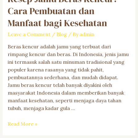
Mengoptimalkan
Cara Pembuatan dan
Kesehatan
dan
Manfaat bagi Kesehatan
Keindahan
Leave a Comment
/
Blog
/ By
admin
Tubuh
Ibu
Beras kencur adalah jamu yang terbuat dari
Pasca
rimpang kencur dan beras. Di Indonesia, jenis jamu
Melahirkan
ini termasuk salah satu minuman tradisional yang
populer karena rasanya yang tidak pahit,
pembuatannya sederhana, dan mudah didapat.
Jamu beras kencur telah banyak diyakini oleh
masyarakat Indonesia dalam memberikan banyak
manfaat kesehatan, seperti menjaga daya tahan
tubuh, menjaga kadar gula …
Resep
Read More »
Jamu