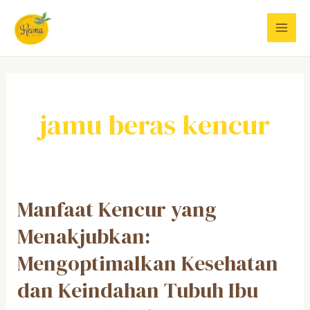
Skip
to
MAI
content
MEN
jamu beras kencur
Manfaat Kencur yang
Menakjubkan:
Mengoptimalkan Kesehatan
dan Keindahan Tubuh Ibu