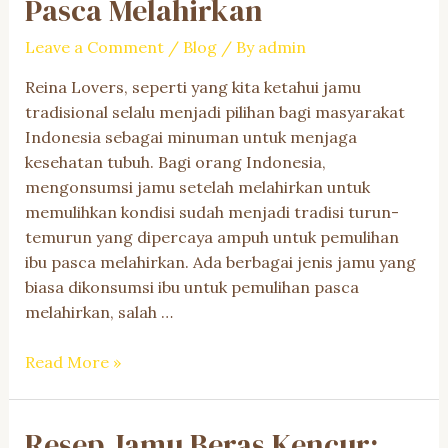
Pasca Melahirkan
Leave a Comment
/
Blog
/ By
admin
Reina Lovers, seperti yang kita ketahui jamu
tradisional selalu menjadi pilihan bagi masyarakat
Indonesia sebagai minuman untuk menjaga
kesehatan tubuh. Bagi orang Indonesia,
mengonsumsi jamu setelah melahirkan untuk
memulihkan kondisi sudah menjadi tradisi turun-
temurun yang dipercaya ampuh untuk pemulihan
ibu pasca melahirkan. Ada berbagai jenis jamu yang
biasa dikonsumsi ibu untuk pemulihan pasca
melahirkan, salah …
Manfaat
Read More »
Kencur
yang
Resep Jamu Beras Kencur:
Menakjubkan: