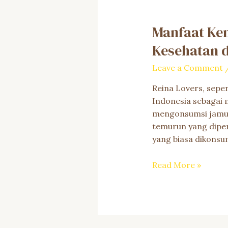
Reina
Selenggarakan
Manfaat Ke
Sharing
Session
Kesehatan 
Bahas
Serai
Leave a Comment
Reina Lovers, seper
Indonesia sebagai 
mengonsumsi jamu s
temurun yang diper
yang biasa dikonsu
Manfaat
Read More »
Kencur
yang
Menakjubkan:
Mengoptimalkan
Kesehatan