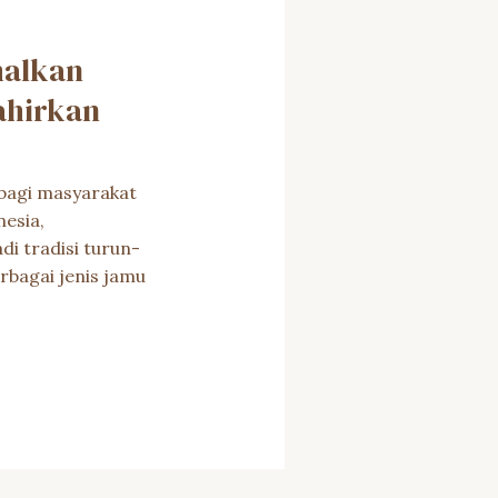
malkan
ahirkan
n bagi masyarakat
esia,
i tradisi turun-
rbagai jenis jamu