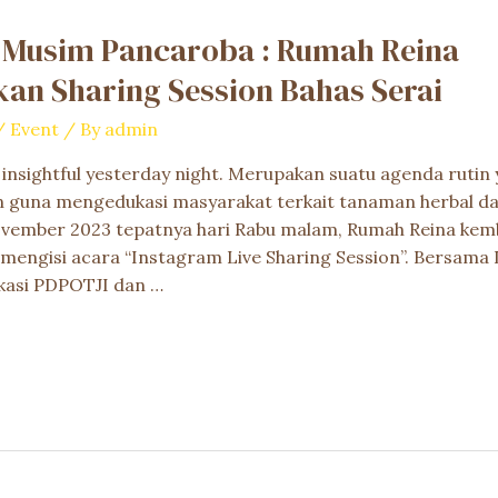
i Musim Pancaroba : Rumah Reina
an Sharing Session Bahas Serai
/
Event
/ By
admin
insightful yesterday night. Merupakan suatu agenda rutin 
n guna mengedukasi masyarakat terkait tanaman herbal d
ovember 2023 tepatnya hari Rabu malam, Rumah Reina ke
mengisi acara “Instagram Live Sharing Session”. Bersama
kasi PDPOTJI dan …