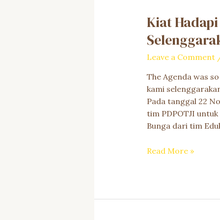
Kiat Hadap
Selenggarak
Leave a Comment
The Agenda was so 
kami selenggaraka
Pada tanggal 22 N
tim PDPOTJI untuk 
Bunga dari tim Edu
Kiat
Read More »
Hadapi
Musim
Pancaroba
:
Rumah