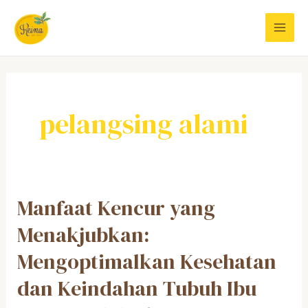
Skip
to
MAI
content
MEN
pelangsing alami
Manfaat Kencur yang
Menakjubkan:
Mengoptimalkan Kesehatan
dan Keindahan Tubuh Ibu