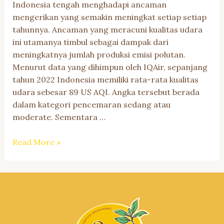
Indonesia tengah menghadapi ancaman
mengerikan yang semakin meningkat setiap setiap
tahunnya. Ancaman yang meracuni kualitas udara
ini utamanya timbul sebagai dampak dari
meningkatnya jumlah produksi emisi polutan.
Menurut data yang dihimpun oleh IQAir, sepanjang
tahun 2022 Indonesia memiliki rata-rata kualitas
udara sebesar 89 US AQI. Angka tersebut berada
dalam kategori pencemaran sedang atau
moderate. Sementara …
Kualitas
Read More »
Udara
Memburuk,
Kunyit
Tawarkan
Solusi
Terbaik