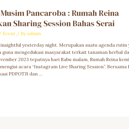
i Musim Pancaroba : Rumah Reina
an Sharing Session Bahas Serai
/
Event
/ By
admin
insightful yesterday night. Merupakan suatu agenda rutin 
n guna mengedukasi masyarakat terkait tanaman herbal d
ovember 2023 tepatnya hari Rabu malam, Rumah Reina ke
mengisi acara “Instagram Live Sharing Session”. Bersama
kasi PDPOTJI dan …