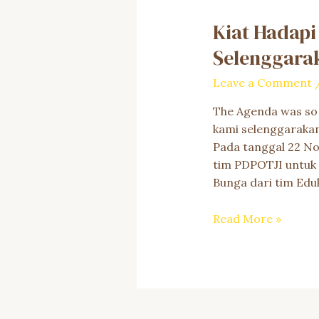
Kiat Hadap
Selenggarak
Leave a Comment
The Agenda was so 
kami selenggaraka
Pada tanggal 22 N
tim PDPOTJI untuk 
Bunga dari tim Edu
Kiat
Read More »
Hadapi
Musim
Pancaroba
:
Rumah