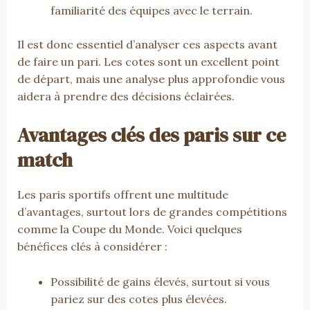
familiarité des équipes avec le terrain.
Il est donc essentiel d’analyser ces aspects avant
de faire un pari. Les cotes sont un excellent point
de départ, mais une analyse plus approfondie vous
aidera à prendre des décisions éclairées.
Avantages clés des paris sur ce
match
Les paris sportifs offrent une multitude
d’avantages, surtout lors de grandes compétitions
comme la Coupe du Monde. Voici quelques
bénéfices clés à considérer :
Possibilité de gains élevés, surtout si vous
pariez sur des cotes plus élevées.