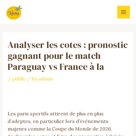
Skip
to
MAI
content
MEN
Analyser les cotes : pronostic
gagnant pour le match
Paraguay vs France à la
/
public
/ By
admin
Les paris sportifs attirent de plus en plus
d’adeptes, en particulier lors d’événements
majeurs comme la Coupe du Monde de 2026.