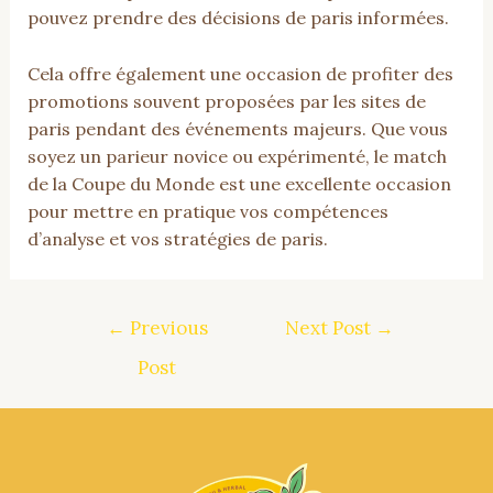
pouvez prendre des décisions de paris informées.
Cela offre également une occasion de profiter des
promotions souvent proposées par les sites de
paris pendant des événements majeurs. Que vous
soyez un parieur novice ou expérimenté, le match
de la Coupe du Monde est une excellente occasion
pour mettre en pratique vos compétences
d’analyse et vos stratégies de paris.
Post
←
Previous
Next Post
→
navigation
Post