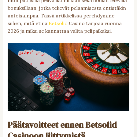
monipuolisilla pelivalikoimillaan sekä houkuttelevilla
bonuksillaan, jotka tekevät pelaamisesta entistäkin
antoisampaa. Tässä artikkelissa perehdymme
siihen, mitä etuja
Betsolid
Casino tarjoaa vuonna
2026 ja miksi se kannattaa valita pelipaikaksi.
Päätavoitteet ennen Betsolid
Casinoon liittymistä