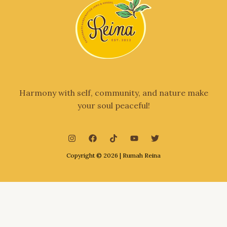
Harmony with self, community, and nature make
your soul peaceful!
Copyright © 2026 | Rumah Reina