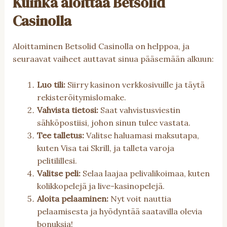
Kuinka aloittaa Betsolid
Casinolla
Aloittaminen Betsolid Casinolla on helppoa, ja
seuraavat vaiheet auttavat sinua pääsemään alkuun:
Luo tili:
Siirry kasinon verkkosivuille ja täytä
rekisteröitymislomake.
Vahvista tietosi:
Saat vahvistusviestin
sähköpostiisi, johon sinun tulee vastata.
Tee talletus:
Valitse haluamasi maksutapa,
kuten Visa tai Skrill, ja talleta varoja
pelitilillesi.
Valitse peli:
Selaa laajaa pelivalikoimaa, kuten
kolikkopelejä ja live-kasinopelejä.
Aloita pelaaminen:
Nyt voit nauttia
pelaamisesta ja hyödyntää saatavilla olevia
bonuksia!