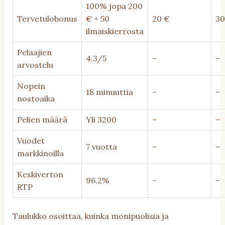
100% jopa 200
Tervetulobonus
€ + 50
20 €
30
ilmaiskierrosta
Pelaajien
4.3/5
–
–
arvostelu
Nopein
18 minuuttia
–
–
nostoaika
Pelien määrä
Yli 3200
–
–
Vuodet
7 vuotta
–
–
markkinoilla
Keskiverton
96.2%
–
–
RTP
Taulukko osoittaa, kuinka monipuolisia ja