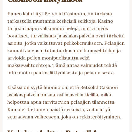
Ennen kuin liityt Betsolid Casinoon, on tärkeää
tarkastella muutamia keskeisiä seikkoja. Kasino
tarjoaa laajan valikoiman pelejä, mutta myös
bonukset, turvallisuus ja asiakaspalvelu ovat tärkeitä
asioita, jotka vaikuttavat pelikokemukseen. Pelaajien
kannattaa ensin tutustua kasinon bonusehtoihin ja
arvioida pelien monipuolisuutta sekä
maksuvaihtoehtoja. Tämä antaa valmiudet tehdä
informoitu päätös liittymisestä ja pelaamisesta.
Lisäksi on syytä huomioida, että Betsolid Casinon
asiakaspalvelu on saatavilla useilla kielillä, mikä
helpottaa apua tarvitsevien pelaajien tilannetta.
Kun olet tietoinen näistä seikoista, voit siirtyä
seuraavaan vaiheeseen, joka on rekisteröityminen.