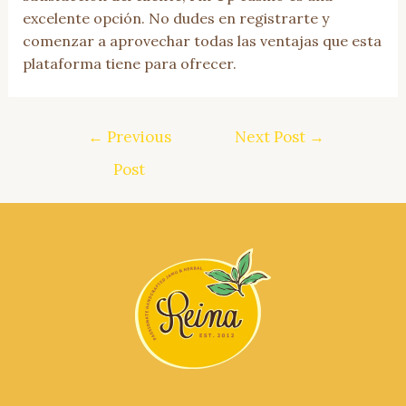
excelente opción. No dudes en registrarte y
comenzar a aprovechar todas las ventajas que esta
plataforma tiene para ofrecer.
Post
←
Previous
Next Post
→
navigation
Post