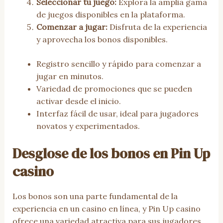
Seleccionar tu juego:
Explora la amplia gama
de juegos disponibles en la plataforma.
Comenzar a jugar:
Disfruta de la experiencia
y aprovecha los bonos disponibles.
Registro sencillo y rápido para comenzar a
jugar en minutos.
Variedad de promociones que se pueden
activar desde el inicio.
Interfaz fácil de usar, ideal para jugadores
novatos y experimentados.
Desglose de los bonos en Pin Up
casino
Los bonos son una parte fundamental de la
experiencia en un casino en línea, y Pin Up casino
ofrece una variedad atractiva para sus jugadores.