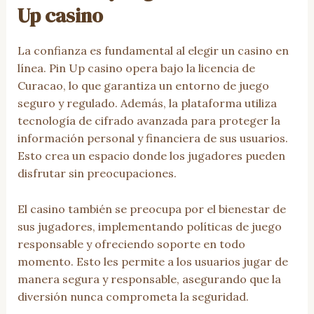
Up casino
La confianza es fundamental al elegir un casino en
línea. Pin Up casino opera bajo la licencia de
Curacao, lo que garantiza un entorno de juego
seguro y regulado. Además, la plataforma utiliza
tecnología de cifrado avanzada para proteger la
información personal y financiera de sus usuarios.
Esto crea un espacio donde los jugadores pueden
disfrutar sin preocupaciones.
El casino también se preocupa por el bienestar de
sus jugadores, implementando políticas de juego
responsable y ofreciendo soporte en todo
momento. Esto les permite a los usuarios jugar de
manera segura y responsable, asegurando que la
diversión nunca comprometa la seguridad.