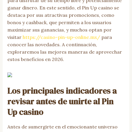
para disfrutar de su tiempo libre y potencialmente
ganar dinero. En este sentido, el Pin Up casino se
destaca por sus atractivas promociones, como
bonos y cashback, que permiten a los usuarios
maximizar sus ganancias, y muchos optan por
visitar
https://casino-pin-up-online.mx/
para
conocer las novedades. A continuación,
exploraremos las mejores maneras de aprovechar
estos beneficios en 2026.
Los principales indicadores a
revisar antes de unirte al Pin
Up casino
Antes de sumergirte en el emocionante universo