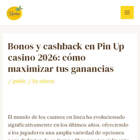
Skip
to
MAI
content
MEN
Bonos y cashback en Pin Up
casino 2026: cómo
maximizar tus ganancias
/
public
/ By
admin
El mundo de los casinos en línea ha evolucionado
significativamente en los últimos años, ofreciendo
a los jugadores una amplia variedad de opciones