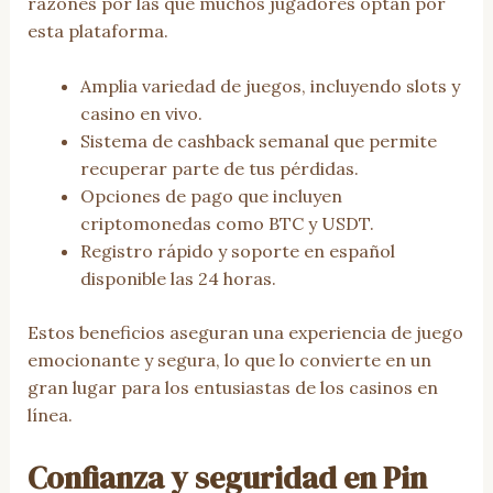
razones por las que muchos jugadores optan por
esta plataforma.
Amplia variedad de juegos, incluyendo slots y
casino en vivo.
Sistema de cashback semanal que permite
recuperar parte de tus pérdidas.
Opciones de pago que incluyen
criptomonedas como BTC y USDT.
Registro rápido y soporte en español
disponible las 24 horas.
Estos beneficios aseguran una experiencia de juego
emocionante y segura, lo que lo convierte en un
gran lugar para los entusiastas de los casinos en
línea.
Confianza y seguridad en Pin