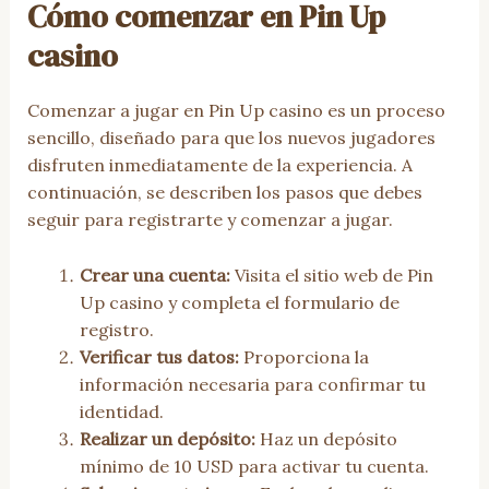
Cómo comenzar en Pin Up
casino
Comenzar a jugar en Pin Up casino es un proceso
sencillo, diseñado para que los nuevos jugadores
disfruten inmediatamente de la experiencia. A
continuación, se describen los pasos que debes
seguir para registrarte y comenzar a jugar.
Crear una cuenta:
Visita el sitio web de Pin
Up casino y completa el formulario de
registro.
Verificar tus datos:
Proporciona la
información necesaria para confirmar tu
identidad.
Realizar un depósito:
Haz un depósito
mínimo de 10 USD para activar tu cuenta.