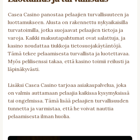
Casea Casino panostaa pelaajien turvallisuuteen ja
luottamukseen. Alusta on rakennettu nykyaikaisilla
turvatoimilla, jotka suojaavat pelaajien tietoja ja
varoja. Kaikki maksutapahtumat ovat salattuja, ja
kasino noudattaa tiukkoja tietosuojakäytäntöjä.
Tämä tekee pelaamisesta turvallista ja luotettavaa.
Myös pelilisenssi takaa, että kasino toimii reilusti ja
läpinäkyvästi.
Lisäksi Casea Casino tarjoaa asiakaspalvelua, joka
on valmis auttamaan pelaajia kaikissa kysymyksissä
tai ongelmissa. Tämä lisää pelaajien turvallisuuden
tunnetta ja varmistaa, että he voivat nauttia
pelaamisesta ilman huolia.