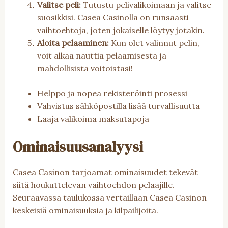
Valitse peli:
Tutustu pelivalikoimaan ja valitse
suosikkisi. Casea Casinolla on runsaasti
vaihtoehtoja, joten jokaiselle löytyy jotakin.
Aloita pelaaminen:
Kun olet valinnut pelin,
voit alkaa nauttia pelaamisesta ja
mahdollisista voitoistasi!
Helppo ja nopea rekisteröinti prosessi
Vahvistus sähköpostilla lisää turvallisuutta
Laaja valikoima maksutapoja
Ominaisuusanalyysi
Casea Casinon tarjoamat ominaisuudet tekevät
siitä houkuttelevan vaihtoehdon pelaajille.
Seuraavassa taulukossa vertaillaan Casea Casinon
keskeisiä ominaisuuksia ja kilpailijoita.