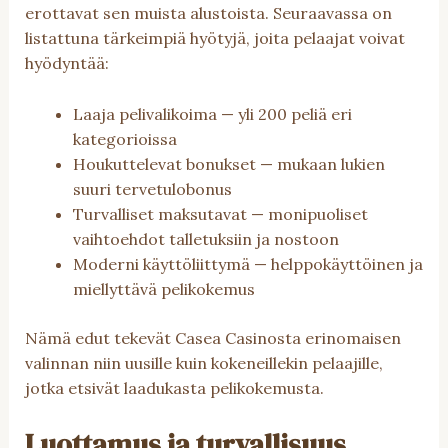
erottavat sen muista alustoista. Seuraavassa on
listattuna tärkeimpiä hyötyjä, joita pelaajat voivat
hyödyntää:
Laaja pelivalikoima — yli 200 peliä eri
kategorioissa
Houkuttelevat bonukset — mukaan lukien
suuri tervetulobonus
Turvalliset maksutavat — monipuoliset
vaihtoehdot talletuksiin ja nostoon
Moderni käyttöliittymä — helppokäyttöinen ja
miellyttävä pelikokemus
Nämä edut tekevät Casea Casinosta erinomaisen
valinnan niin uusille kuin kokeneillekin pelaajille,
jotka etsivät laadukasta pelikokemusta.
Luottamus ja turvallisuus