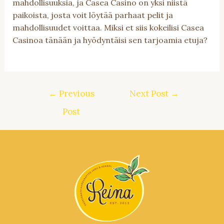
mahdollisuuksia, ja Casea Casino on yksi niistä
paikoista, josta voit löytää parhaat pelit ja
mahdollisuudet voittaa. Miksi et siis kokeilisi Casea
Casinoa tänään ja hyödyntäisi sen tarjoamia etuja?
Post
←
Previous
Next Post
→
navigation
Post