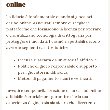
online
La fiducia è fondamentale quando si gioca nei
casinò online. Assicurati sempre di scegliere
piattaforme che forniscono la licenza per operare
e che utilizzano tecnologia di crittografia per
proteggere i tuoi dati. I casinò rispettabili devono
avere le seguenti caratteristiche:
Licenza rilasciata da un’autorità affidabile.
Politiche di gioco responsabile e supporto
per i giocatori in difficoltà.
Metodi di pagamento sicuri e verificati.
Investire tempo nella selezione di un casinò online
affidabile è cruciale per garantire che la tua
esperienza di gioco sia sia sicura che divertente.