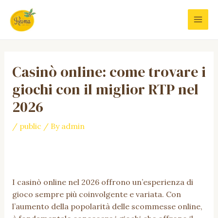
Skip
to
MAI
content
MEN
Casinò online: come trovare i
giochi con il miglior RTP nel
2026
/
public
/ By
admin
I casinò online nel 2026 offrono un’esperienza di
gioco sempre più coinvolgente e variata. Con
l’aumento della popolarità delle scommesse online,