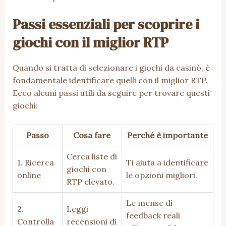
Passi essenziali per scoprire i
giochi con il miglior RTP
Quando si tratta di selezionare i giochi da casinò, è
fondamentale identificare quelli con il miglior RTP.
Ecco alcuni passi utili da seguire per trovare questi
giochi:
Passo
Cosa fare
Perché è importante
Cerca liste di
1. Ricerca
Ti aiuta a identificare
giochi con
online
le opzioni migliori.
RTP elevato.
Le mense di
2.
Leggi
feedback reali
Controlla
recensioni di