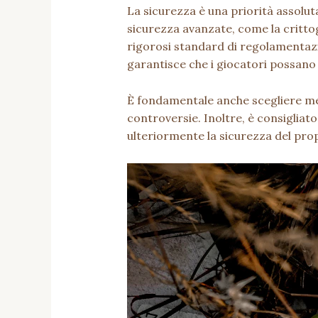
La sicurezza è una priorità assolut
sicurezza avanzate, come la crittogr
rigorosi standard di regolamentazi
garantisce che i giocatori possano 
È fondamentale anche scegliere me
controversie. Inoltre, è consigliat
ulteriormente la sicurezza del pro