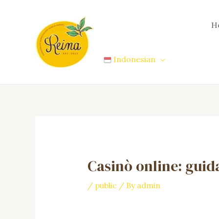
Skip
to
H
content
Indonesian
Casinò online: guid
/
public
/ By
admin