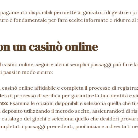
di pagamento disponibili permette ai giocatori di gestire i
cure è fondamentale per fare scelte informate e ridurre al m
on un casinò online
 casinò online, seguire alcuni semplici passaggi può fare l
i passi in modo sicuro:
 casinò online affidabile e completa il processo di registra
ta il processo di verifica per garantire la tua identità e s
nto:
Esamina le opzioni disponibili e seleziona quella che t
 deposito utilizzando il metodo scelto, assicurandoti di risp
 catalogo dei giochi e seleziona quello che desideri provar
pletati i passaggi precedenti, puoi iniziare a divertirti ne