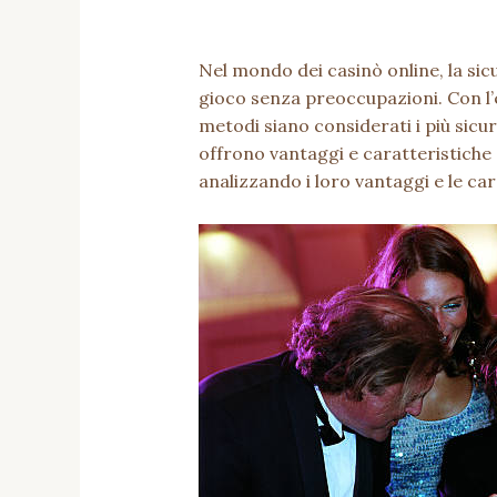
Nel mondo dei casinò online, la si
gioco senza preoccupazioni. Con l’e
metodi siano considerati i più sicu
offrono vantaggi e caratteristiche
analizzando i loro vantaggi e le car