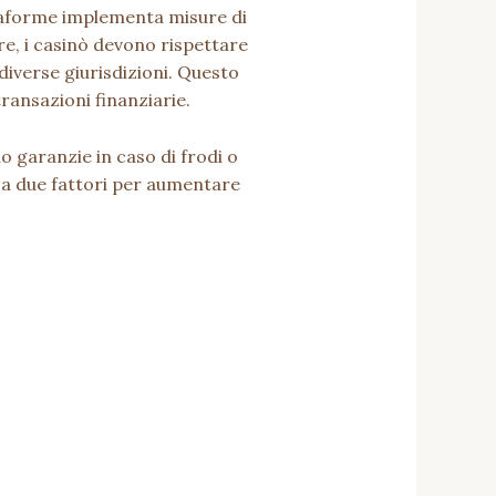
attaforme implementa misure di
tre, i casinò devono rispettare
iverse giurisdizioni. Questo
ransazioni finanziarie.
garanzie in caso di frodi o
e a due fattori per aumentare