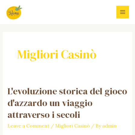
Skip
to
MAI
content
MEN
Migliori Casinò
L'evoluzione storica del gioco
d'azzardo un viaggio
attraverso i secoli
Leave a Comment
/
Migliori Casinò
/ By
admin