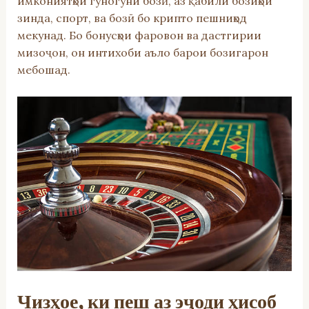
имкониятҳои гуногуни бозӣ, аз қабили бозиҳои
зинда, спорт, ва бозӣ бо крипто пешниҳод
мекунад. Бо бонусҳои фаровон ва дастгирии
мизоҷон, он интихоби аъло барои бозигарон
мебошад.
Чизҳое, ки пеш аз эҷоди ҳисоб