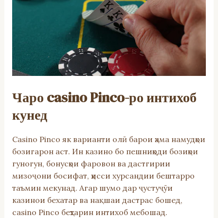
Чаро casino Pinco-ро интихоб
кунед
Casino Pinco як варианти олӣ барои ҳама намудҳои
бозигарон аст. Ин казино бо пешниҳоди бозиҳои
гуногун, бонусҳои фаровон ва дастгирии
мизоҷони босифат, ҳисси хурсандии бештарро
таъмин мекунад. Агар шумо дар ҷустуҷӯи
казинои бехатар ва нақшаи дастрас бошед,
casino Pinco беҳтарин интихоб мебошад.