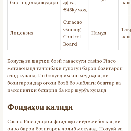
баргардондашударо
ҳафта,
наш
€45k/моҳ
Curacao
Gaming
Таъ
Лицензия
Намуд
Control
наш
Board
Бонусҳо ва шартҳои бозӣ тавассути casino Pinco
метавонанд таҷрибаҳои гуногун барои бозигарон
эҷод кунанд. Ин бонусҳо имкон медиҳанд, ки
бозигарон дар оғози бозӣ бо маблағи бештар ва
имкониятҳои беҳтарин ба кор шурӯъ кунанд.
Фоидаҳои калидӣ
Casino Pinco дорои фоидаҳои зиёде мебошад, ки
онро барои бозигарон ҷолиб мекунад. Нозукӣ ва