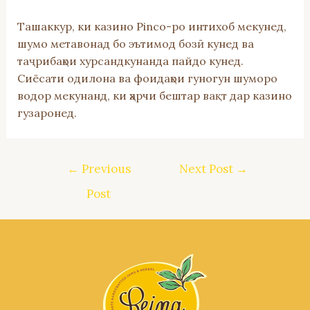
Ташаккур, ки казино Pinco-ро интихоб мекунед,
шумо метавонад бо эътимод бозӣ кунед ва
таҷрибаҳои хурсандкунанда пайдо кунед.
Сиёсати одилона ва фоидаҳои гуногун шуморо
водор мекунанд, ки ҳарчи бештар вақт дар казино
гузаронед.
Post
←
Previous
Next Post
→
navigation
Post