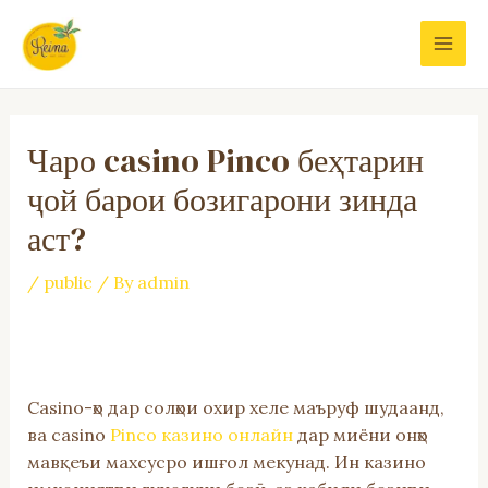
Skip
to
MAI
content
MEN
Чаро casino Pinco беҳтарин
ҷой барои бозигарони зинда
аст?
/
public
/ By
admin
Casino-ҳо дар солҳои охир хеле маъруф шудаанд,
ва casino
Pinco казино онлайн
дар миёни онҳо
мавқеъи махсусро ишғол мекунад. Ин казино