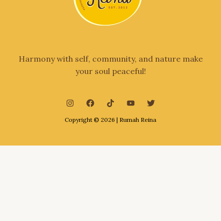
Harmony with self, community, and nature make
your soul peaceful!
Copyright © 2026 | Rumah Reina