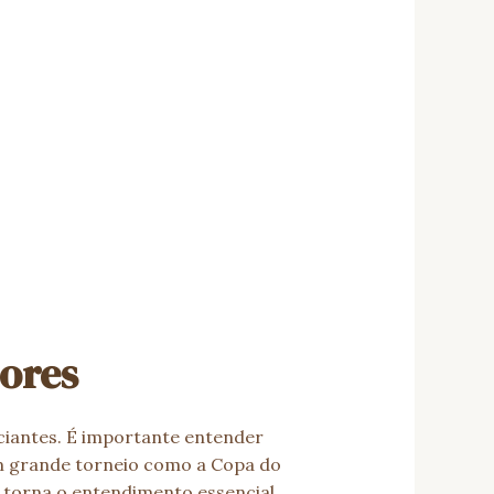
ores
ciantes. É importante entender
um grande torneio como a Copa do
 torna o entendimento essencial