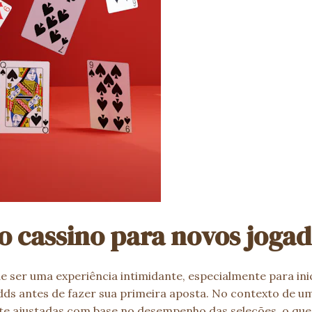
 cassino para novos jogad
 ser uma experiência intimidante, especialmente para ini
dds antes de fazer sua primeira aposta. No contexto de 
e ajustadas com base no desempenho das seleções, o que