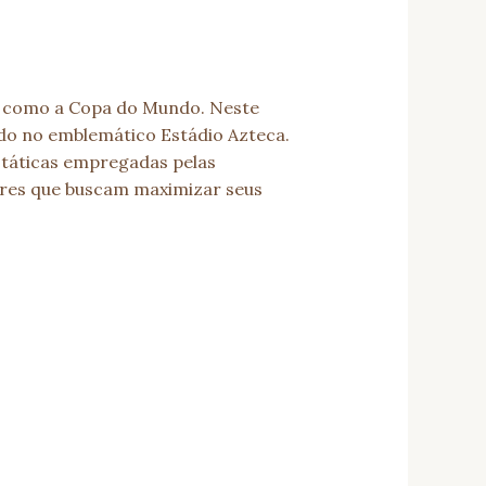
a como a Copa do Mundo. Neste
rado no emblemático Estádio Azteca.
 táticas empregadas pelas
ores que buscam maximizar seus