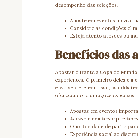
desempenho das seleções.
Aposte em eventos ao vivo 
Considere as condições clim
Esteja atento a lesões ou m
Benefícios das 
Apostar durante a Copa do Mundo 
experientes. O primeiro deles é a
envolvente. Além disso, as odds t
oferecendo promoções especiais.
Apostas em eventos importa
Acesso a análises e previsões
Oportunidade de participar 
Experiência social ao discu