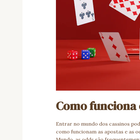
Como funciona o
Entrar no mundo dos cassinos pode
como funcionam as apostas e as o
Mundo, as odds são frequentement