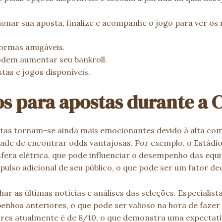
onar sua aposta, finalize e acompanhe o jogo para ver os 
formas amigáveis.
odem aumentar seu bankroll.
as e jogos disponíveis.
os para apostas durante a
as tornam-se ainda mais emocionantes devido à alta comp
de de encontrar odds vantajosas. Por exemplo, o Estádio 
fera elétrica, que pode influenciar o desempenho das equi
lso adicional de seu público, o que pode ser um fator dec
r as últimas notícias e análises das seleções. Especiali
nhos anteriores, o que pode ser valioso na hora de fazer
res atualmente é de 8/10, o que demonstra uma expectativ