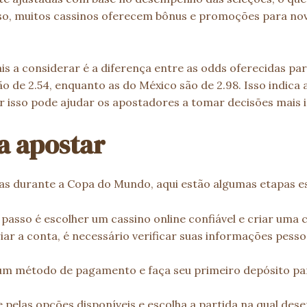
so, muitos cassinos oferecem bônus e promoções para nov
 a considerar é a diferença entre as odds oferecidas par
são de 2.54, enquanto as do México são de 2.98. Isso indic
er isso pode ajudar os apostadores a tomar decisões mais
 apostar
as durante a Copa do Mundo, aqui estão algumas etapas e
passo é escolher um cassino online confiável e criar uma c
iar a conta, é necessário verificar suas informações pesso
um método de pagamento e faça seu primeiro depósito pa
pelas opções disponíveis e escolha a partida na qual dese