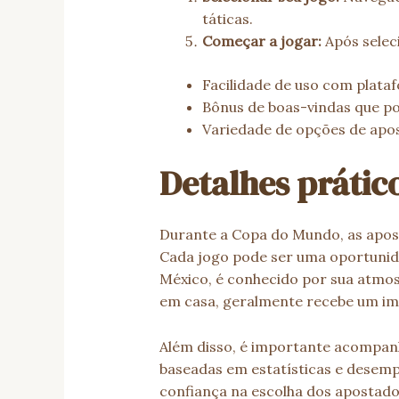
táticas.
Começar a jogar:
Após seleci
Facilidade de uso com plata
Bônus de boas-vindas que p
Variedade de opções de apost
Detalhes prátic
Durante a Copa do Mundo, as apost
Cada jogo pode ser uma oportunida
México, é conhecido por sua atmos
em casa, geralmente recebe um impu
Além disso, é importante acompanha
baseadas em estatísticas e desempe
confiança na escolha dos apostado