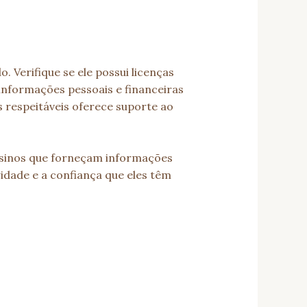
 Verifique se ele possui licenças
 informações pessoais e financeiras
s respeitáveis oferece suporte ao
ssinos que forneçam informações
dade e a confiança que eles têm