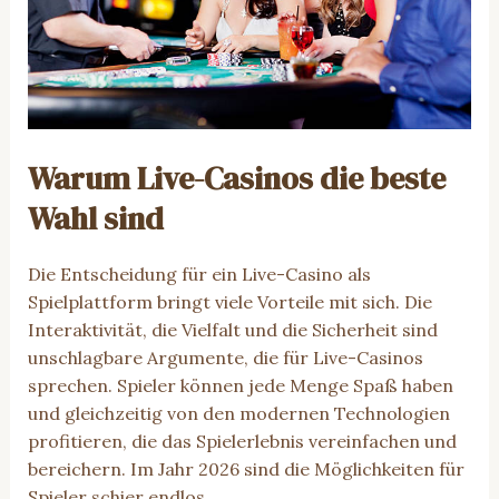
Warum Live-Casinos die beste
Wahl sind
Die Entscheidung für ein Live-Casino als
Spielplattform bringt viele Vorteile mit sich. Die
Interaktivität, die Vielfalt und die Sicherheit sind
unschlagbare Argumente, die für Live-Casinos
sprechen. Spieler können jede Menge Spaß haben
und gleichzeitig von den modernen Technologien
profitieren, die das Spielerlebnis vereinfachen und
bereichern. Im Jahr 2026 sind die Möglichkeiten für
Spieler schier endlos.