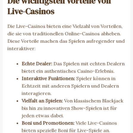
Die wichtigsten Vorteile von
Live-Casinos
Die Live-Casinos bieten eine Vielzahl von Vorteilen,
die sie von traditionellen Online-Casinos abheben.
Diese Vorteile machen das Spielen aufregender und
interaktiver:
Echte Dealer:
Das Spielen mit echten Dealern
bietet ein authentisches Casino-Erlebnis.
Interaktive Funktionen:
Spieler können in
Echtzeit mit anderen Spielern und Dealern
interagieren.
Vielfalt an Spielen:
Von klassischem Blackjack
bis hin zu innovativen Show-Spielen ist für
jeden etwas dabei.
Boni und Promotionen:
Viele Live-Casinos
bieten spezielle Boni für Live-Spiele an.