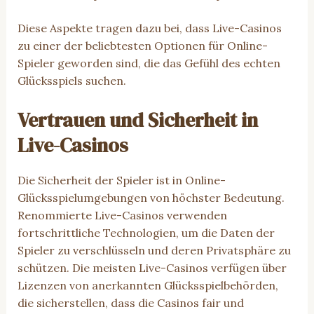
Diese Aspekte tragen dazu bei, dass Live-Casinos
zu einer der beliebtesten Optionen für Online-
Spieler geworden sind, die das Gefühl des echten
Glücksspiels suchen.
Vertrauen und Sicherheit in
Live-Casinos
Die Sicherheit der Spieler ist in Online-
Glücksspielumgebungen von höchster Bedeutung.
Renommierte Live-Casinos verwenden
fortschrittliche Technologien, um die Daten der
Spieler zu verschlüsseln und deren Privatsphäre zu
schützen. Die meisten Live-Casinos verfügen über
Lizenzen von anerkannten Glücksspielbehörden,
die sicherstellen, dass die Casinos fair und