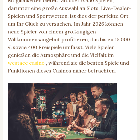
Möglichkeiten bietet. Mit über 9.950 Spielen,
darunter eine große Auswahl an Slots, Live-Dealer-
Spielen und Sportwetten, ist dies der perfekte Ort,
um Ihr Glück zu versuchen. Im Jahr 2026 können
neue Spieler von einem großzügigen
Willkommensangebot profitieren, das bis zu 15.000
€ sowie 400 Freispiele umfasst. Viele Spieler
genießen die Atmosphäre und die Vielfalt im
westace casino
, während sie die besten Spiele und
Funktionen dieses Casinos näher betrachten.