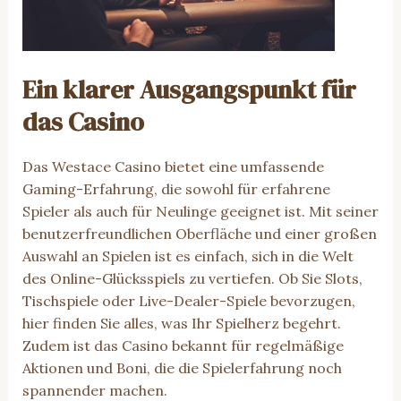
Ein klarer Ausgangspunkt für
das Casino
Das Westace Casino bietet eine umfassende
Gaming-Erfahrung, die sowohl für erfahrene
Spieler als auch für Neulinge geeignet ist. Mit seiner
benutzerfreundlichen Oberfläche und einer großen
Auswahl an Spielen ist es einfach, sich in die Welt
des Online-Glücksspiels zu vertiefen. Ob Sie Slots,
Tischspiele oder Live-Dealer-Spiele bevorzugen,
hier finden Sie alles, was Ihr Spielherz begehrt.
Zudem ist das Casino bekannt für regelmäßige
Aktionen und Boni, die die Spielerfahrung noch
spannender machen.