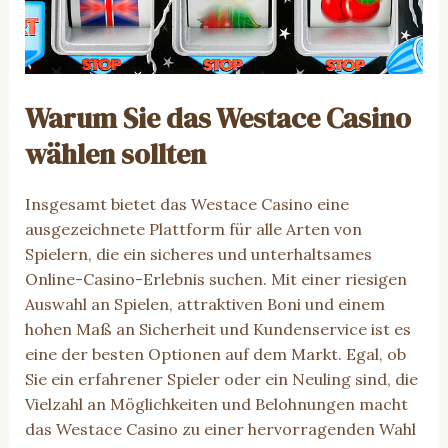
Warum Sie das Westace Casino
wählen sollten
Insgesamt bietet das Westace Casino eine
ausgezeichnete Plattform für alle Arten von
Spielern, die ein sicheres und unterhaltsames
Online-Casino-Erlebnis suchen. Mit einer riesigen
Auswahl an Spielen, attraktiven Boni und einem
hohen Maß an Sicherheit und Kundenservice ist es
eine der besten Optionen auf dem Markt. Egal, ob
Sie ein erfahrener Spieler oder ein Neuling sind, die
Vielzahl an Möglichkeiten und Belohnungen macht
das Westace Casino zu einer hervorragenden Wahl