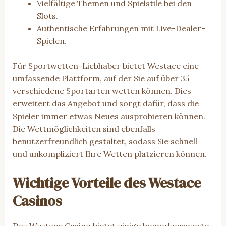
Vielfältige Themen und Spielstile bei den
Slots.
Authentische Erfahrungen mit Live-Dealer-
Spielen.
Für Sportwetten-Liebhaber bietet Westace eine
umfassende Plattform, auf der Sie auf über 35
verschiedene Sportarten wetten können. Dies
erweitert das Angebot und sorgt dafür, dass die
Spieler immer etwas Neues ausprobieren können.
Die Wettmöglichkeiten sind ebenfalls
benutzerfreundlich gestaltet, sodass Sie schnell
und unkompliziert Ihre Wetten platzieren können.
Wichtige Vorteile des Westace
Casinos
Das Westace Casino bietet einige bemerkenswerte