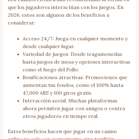
que los jugadores interactúan con los juegos. En
2026, estos son algunos de los beneficios a
considerar:
Acceso 24/7: Juega en cualquier momento y
desde cualquier lugar.
Variedad de juegos: Desde tragamonedas
hasta juegos de mesa y opciones interactivas
como el Juego del Pollo.
Bonificaciones atractivas: Promociones que
aumentan tus fondos, como el 100% hasta
47,000 ARS y 100 giros gratis.
Interacción social: Muchas plataformas
ahora permiten jugar con amigos o contra
otros jugadores en tiempo real.
Estos beneficios hacen que jugar en un casino
online no solo sea conveniente, sino también