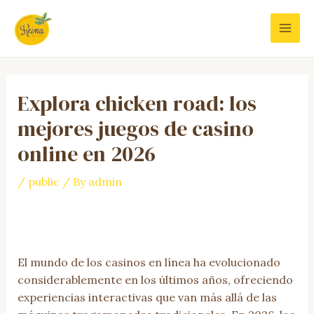
Skip
to
MAI
content
MEN
Explora chicken road: los
mejores juegos de casino
online en 2026
/
public
/ By
admin
El mundo de los casinos en línea ha evolucionado
considerablemente en los últimos años, ofreciendo
experiencias interactivas que van más allá de las