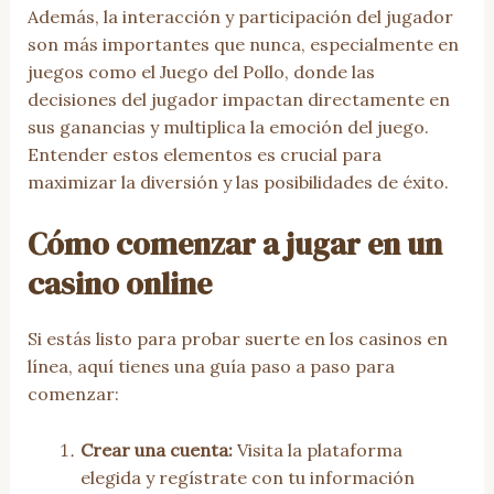
Además, la interacción y participación del jugador
son más importantes que nunca, especialmente en
juegos como el Juego del Pollo, donde las
decisiones del jugador impactan directamente en
sus ganancias y multiplica la emoción del juego.
Entender estos elementos es crucial para
maximizar la diversión y las posibilidades de éxito.
Cómo comenzar a jugar en un
casino online
Si estás listo para probar suerte en los casinos en
línea, aquí tienes una guía paso a paso para
comenzar:
Crear una cuenta:
Visita la plataforma
elegida y regístrate con tu información