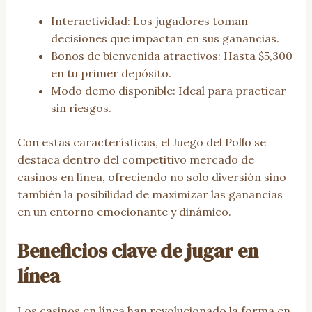
Interactividad: Los jugadores toman
decisiones que impactan en sus ganancias.
Bonos de bienvenida atractivos: Hasta $5,300
en tu primer depósito.
Modo demo disponible: Ideal para practicar
sin riesgos.
Con estas características, el Juego del Pollo se
destaca dentro del competitivo mercado de
casinos en línea, ofreciendo no solo diversión sino
también la posibilidad de maximizar las ganancias
en un entorno emocionante y dinámico.
Beneficios clave de jugar en
línea
Los casinos en línea han revolucionado la forma en