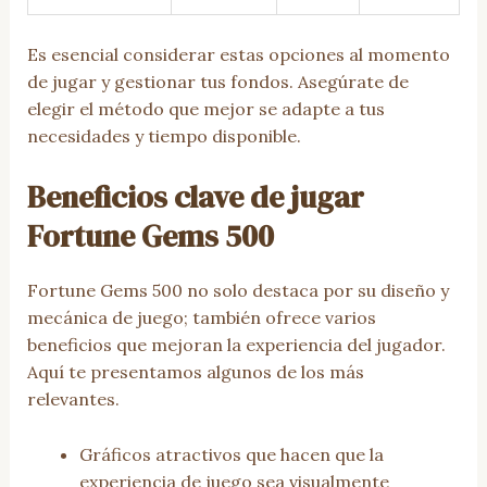
Es esencial considerar estas opciones al momento
de jugar y gestionar tus fondos. Asegúrate de
elegir el método que mejor se adapte a tus
necesidades y tiempo disponible.
Beneficios clave de jugar
Fortune Gems 500
Fortune Gems 500 no solo destaca por su diseño y
mecánica de juego; también ofrece varios
beneficios que mejoran la experiencia del jugador.
Aquí te presentamos algunos de los más
relevantes.
Gráficos atractivos que hacen que la
experiencia de juego sea visualmente