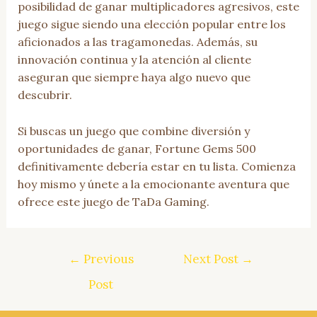
posibilidad de ganar multiplicadores agresivos, este
juego sigue siendo una elección popular entre los
aficionados a las tragamonedas. Además, su
innovación continua y la atención al cliente
aseguran que siempre haya algo nuevo que
descubrir.
Si buscas un juego que combine diversión y
oportunidades de ganar, Fortune Gems 500
definitivamente debería estar en tu lista. Comienza
hoy mismo y únete a la emocionante aventura que
ofrece este juego de TaDa Gaming.
Post
←
Previous
Next Post
→
navigation
Post