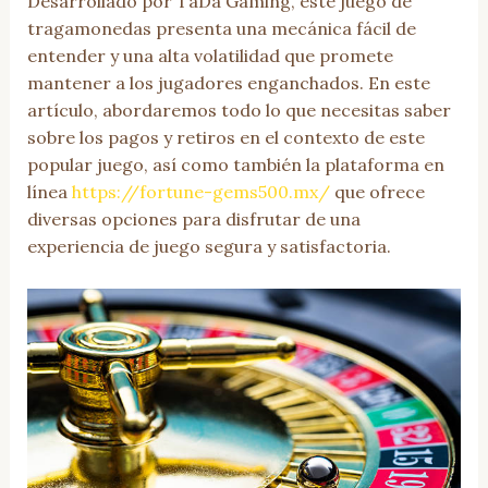
Desarrollado por TaDa Gaming, este juego de
tragamonedas presenta una mecánica fácil de
entender y una alta volatilidad que promete
mantener a los jugadores enganchados. En este
artículo, abordaremos todo lo que necesitas saber
sobre los pagos y retiros en el contexto de este
popular juego, así como también la plataforma en
línea
https://fortune-gems500.mx/
que ofrece
diversas opciones para disfrutar de una
experiencia de juego segura y satisfactoria.