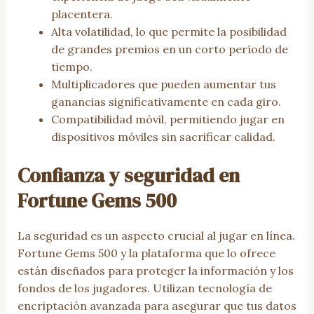
placentera.
Alta volatilidad, lo que permite la posibilidad
de grandes premios en un corto período de
tiempo.
Multiplicadores que pueden aumentar tus
ganancias significativamente en cada giro.
Compatibilidad móvil, permitiendo jugar en
dispositivos móviles sin sacrificar calidad.
Confianza y seguridad en
Fortune Gems 500
La seguridad es un aspecto crucial al jugar en línea.
Fortune Gems 500 y la plataforma que lo ofrece
están diseñados para proteger la información y los
fondos de los jugadores. Utilizan tecnología de
encriptación avanzada para asegurar que tus datos