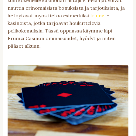
kuin kokeneille kasinoharrastajille. Pelaajat voivat
nauttia erinomaisista bonuksista ja tarjouksista, ja
he löytävät myös tietoa esimerkiksi
frumzi
-
kasinoista, jotka tarjoavat houkuttelevia
pelikokemuksia. Tässä oppaassa käymme läpi
Frumzi Casinon ominaisuudet, hyödyt ja miten
pääset alkuun.