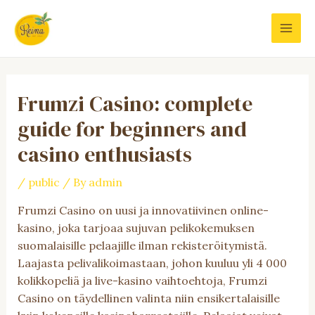
Skip
to
MAI
content
MEN
Frumzi Casino: complete
guide for beginners and
casino enthusiasts
/
public
/ By
admin
Frumzi Casino on uusi ja innovatiivinen online-
kasino, joka tarjoaa sujuvan pelikokemuksen
suomalaisille pelaajille ilman rekisteröitymistä.
Laajasta pelivalikoimastaan, johon kuuluu yli 4 000
kolikkopeliä ja live-kasino vaihtoehtoja, Frumzi
Casino on täydellinen valinta niin ensikertalaisille