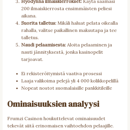
Hyödynnä ilmaiskierrokset:
Käytä saamasi
200 ilmaiskierrosta ensimmäisten peliesi
aikana.
Suorita talletus:
Mikäli haluat pelata oikealla
rahalla, valitse paikallinen maksutapa ja tee
talletus.
Naudi pelaamisesta:
Aloita pelaaminen ja
nauti jännityksestä, jonka kasinopelit
tarjoavat.
Ei rekisteröitymistä vaativa prosessi
Laaja valikoima pelejä yli 4 000 kolikkopelillä
Nopeat nostot suomalaisille pankkitileille
Ominaisuuksien analyysi
Frumzi Casinon houkuttelevat ominaisuudet
tekevät siitä erinomaisen vaihtoehdon pelaajille.