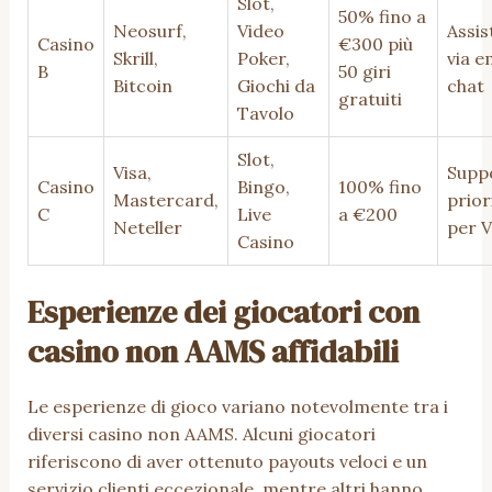
Slot,
50% fino a
Neosurf,
Video
Assis
Casino
€300 più
Skrill,
Poker,
via e
B
50 giri
Bitcoin
Giochi da
chat
gratuiti
Tavolo
Slot,
Visa,
Supp
Casino
Bingo,
100% fino
Mastercard,
prior
C
Live
a €200
Neteller
per V
Casino
Esperienze dei giocatori con
casino non AAMS affidabili
Le esperienze di gioco variano notevolmente tra i
diversi casino non AAMS. Alcuni giocatori
riferiscono di aver ottenuto payouts veloci e un
servizio clienti eccezionale, mentre altri hanno