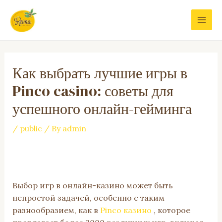
Skip
to
MAI
content
MEN
Как выбрать лучшие игры в
Pinco casino: советы для
успешного онлайн-гейминга
/
public
/ By
admin
Выбор игр в онлайн-казино может быть
непростой задачей, особенно с таким
разнообразием, как в
Pinco казино
, которое