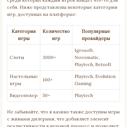
среди которых каждый игрок найдет что-то для
себя. Ниже представлены некоторые категории
игр, доступных на платформе:
Категория
Количество
Популярные
игры
игр
провайдеры
Igrosoft,
Слоты
3000+
Novomatic,
Playtech, Betsoft
Настольные
Playtech, Evolution
100+
игры
Gaming
Видеопокер
50+
Playtech
Не забывайте, что в казино также доступны игры
с живыми дилерами, что добавляет элемент
реалистичности в игровой процесс и позволяет