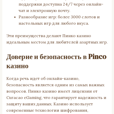
поддержки доступна 24/7 через онлайн-
чат и электронную почту.
Разнообразие игр: более 3000 слотов и
настольных игр для любого вкуса.
Эти преимущества делают Пинко казино
идеальным местом для любителей азартных игр.
Доверие и безопасность в Pinco
казино
Когда речь идет об онлайн-казино,
безопасность является одним из самых важных
вопросов. Пинко казино имеет лицензии от
Curacao eGaming, что гарантирует надежность и
защиту ваших данных. Казино использует
современные технологии шифрования,