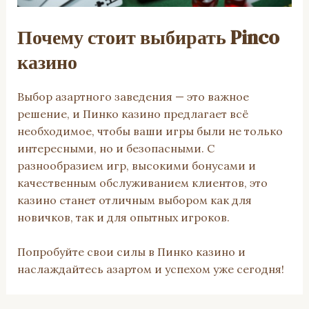
Почему стоит выбирать Pinco
казино
Выбор азартного заведения — это важное
решение, и Пинко казино предлагает всё
необходимое, чтобы ваши игры были не только
интересными, но и безопасными. С
разнообразием игр, высокими бонусами и
качественным обслуживанием клиентов, это
казино станет отличным выбором как для
новичков, так и для опытных игроков.
Попробуйте свои силы в Пинко казино и
наслаждайтесь азартом и успехом уже сегодня!