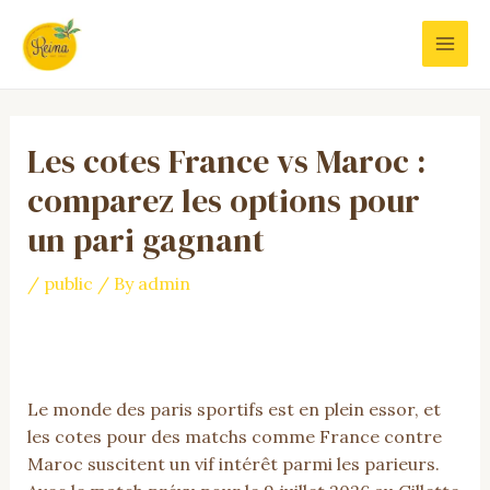
Skip
to
MAI
content
MEN
Les cotes France vs Maroc :
comparez les options pour
un pari gagnant
/
public
/ By
admin
Le monde des paris sportifs est en plein essor, et
les cotes pour des matchs comme France contre
Maroc suscitent un vif intérêt parmi les parieurs.