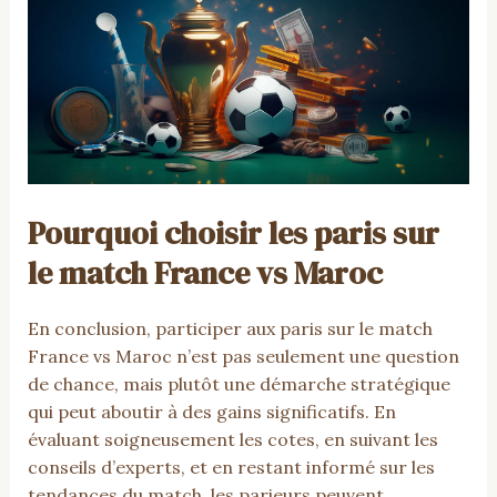
Pourquoi choisir les paris sur
le match France vs Maroc
En conclusion, participer aux paris sur le match
France vs Maroc n’est pas seulement une question
de chance, mais plutôt une démarche stratégique
qui peut aboutir à des gains significatifs. En
évaluant soigneusement les cotes, en suivant les
conseils d’experts, et en restant informé sur les
tendances du match, les parieurs peuvent