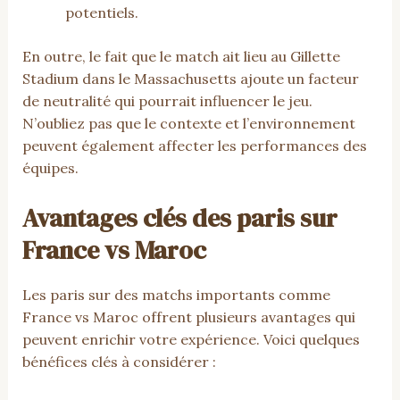
potentiels.
En outre, le fait que le match ait lieu au Gillette
Stadium dans le Massachusetts ajoute un facteur
de neutralité qui pourrait influencer le jeu.
N’oubliez pas que le contexte et l’environnement
peuvent également affecter les performances des
équipes.
Avantages clés des paris sur
France vs Maroc
Les paris sur des matchs importants comme
France vs Maroc offrent plusieurs avantages qui
peuvent enrichir votre expérience. Voici quelques
bénéfices clés à considérer :