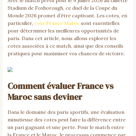
Avec le match prévu pour le 9 juillet 2026 au Gillette
Stadium de Foxborough, ce duel de la Coupe du
Monde 2026 promet d’être captivant. Les cotes, en
particulier,
cote France Maroc
sont essentielles
pour déterminer les meilleures opportunités de
paris. Dans cet article, nous allons explorer les
cotes associées à ce match, ainsi que des conseils
pratiques pour maximiser vos chances de victoire.
Comment évaluer France vs
Maroc sans deviner
Dans le domaine des paris sportifs, une évaluation
minutieuse des cotes peut faire la différence entre
un pari gagnant et une perte. Pour le match entre
la France et le Maroc, le processus commence par