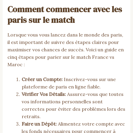
Comment commencer avec les
paris sur le match
Lorsque vous vous lancez dans le monde des paris,
il est important de suivre des étapes claires pour
maximiser vos chances de succès. Voici un guide en
cinq étapes pour parier sur le match France vs
Maroc :
Créer un Compte:
Inscrivez-vous sur une
plateforme de paris en ligne fiable.
Vérifier Vos Détails:
Assurez-vous que toutes
vos informations personnelles sont
correctes pour éviter des problèmes lors des
retraits.
Faire un Dépôt:
Alimentez votre compte avec
les fonds nécessaires pour commencer à