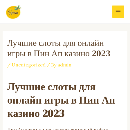
Skip
to
MAI
content
MEN
Лучшие слоты для онлайн
игры в Пин Ап казино 2023
/
Uncategorized
/ By
admin
Лучшие слоты для
онлайн игры в Пин Ап
казино 2023
Пин Ап казино предлагает широкий выбор