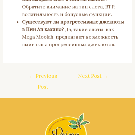
Обратите внимание на тип слота, RTP,
волатильность и бонусные функции.
Существуют ли прогрессивные джекпоты
в Пин Ап казино?
Да, такие слоты, как
Mega Moolah, предлагают возможность
выигрыша прогрессивных джекпотов.
Post
←
Previous
Next Post
→
navigation
Post