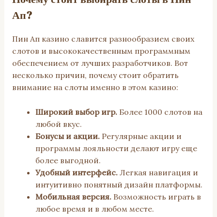
Ап?
Пин Ап казино славится разнообразием своих
слотов и высококачественным программным
обеспечением от лучших разработчиков. Вот
несколько причин, почему стоит обратить
внимание на слоты именно в этом казино:
Широкий выбор игр.
Более 1000 слотов на
любой вкус.
Бонусы и акции.
Регулярные акции и
программы лояльности делают игру еще
более выгодной.
Удобный интерфейс.
Легкая навигация и
интуитивно понятный дизайн платформы.
Мобильная версия.
Возможность играть в
любое время и в любом месте.