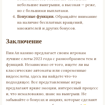
небольшие выигрыши, а высокая — реже,
но с большими выплатами.
Бонусные функции.
Обращайте внимание
на наличие бесплатных вращений,
множителей и других бонусов.
Заключение
Пин Ап казино предлагает своим игрокам
лучшие слоты 2023 года с разнообразием тем и
функций. Независимо от того, ищете ли вы
классические автоматы или современные
видеослоты, здесь вы найдете что-то
подходящее. Все представленные игры
предлагают яркие эмоции, интересный процесс
и, что немаловажно, шанс на выигрыш. Не
забывайте о бонусах и акциях, которые сделают