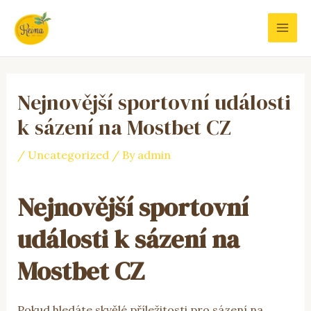
Skip
to
MAI
content
MEN
Nejnovější sportovní události
k sázení na Mostbet CZ
/
Uncategorized
/ By
admin
Nejnovější sportovní
události k sázení na
Mostbet CZ
Pokud hledáte skvělé příležitosti pro sázení na