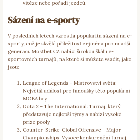
vítěze nebo pořadí jezdců.
Sázení na e-sporty
V posledních letech vzrostla popularita sázení na e-
sporty, což je skvělá příležitost zejména pro mladší
generaci. Mostbet CZ nabízí širokou škálu e-
sportovních turnajů, na které si můžete vsadit, jako
jsou:
League of Legends – Mistrovství světa:
Největší událost pro fanoušky této populární
MOBA hry.
Dota 2 – The International: Turnaj, který
představuje nejlepší týmy a nabízí vysoké
prize pooly.
Counter-Strike: Global Offensive – Major
Championships: Vysoce konkurenční turnaj,