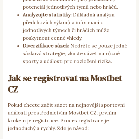
potenciál jednotlivých týmů nebo hráčů.
Analyzujte statistiky:
Důkladná analýza
předchozích výkonů a informací o
jednotlivých týmech či hráčích může
poskytnout cenné vhledy.
Diverzifikace sázek:
Nedržte se pouze jedné
sázková strategie; zkuste sázet na různé
sporty a události pro rozložení rizika.
Jak se registrovat na Mostbet
CZ
Pokud chcete začít sázet na nejnovější sportovní
události prostřednictvím Mostbet CZ, prvním
krokem je registrace. Proces registrace je
jednoduchý a rychlý. Zde je návod: