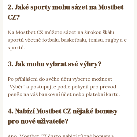
2. Jaké sporty mohu sázet na Mostbet
CZ?
Na Mostbet CZ můžete sázet na širokou škálu
sportů včetně fotbalu, basketbalu, tenisu, rugby a e-
sportů.
3. Jak mohu vybrat své výhry?
Po přihlášení do svého účtu vyberte možnost
“Výběr” a postupujte podle pokynů pro převod
peněz na váš bankovní účet nebo platební kartu.
4. Nabízí Mostbet CZ nějaké bonusy
pro nové uživatele?
Ano, Mostbet CZ často nabízí různé bonusy a