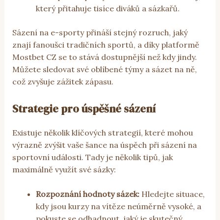
který přitahuje tisíce diváků a sázkařů.
Sázení na e-sporty přináší stejný rozruch, jaký
znají fanoušci tradičních sportů, a díky platformě
Mostbet CZ se to stává dostupnější než kdy jindy.
Můžete sledovat své oblíbené týmy a sázet na ně,
což zvyšuje zážitek zápasu.
Strategie pro úspěšné sázení
Existuje několik klíčových strategií, které mohou
výrazně zvýšit vaše šance na úspěch při sázení na
sportovní události. Tady je několik tipů, jak
maximálně využít své sázky:
Rozpoznání hodnoty sázek:
Hledejte situace,
kdy jsou kurzy na vítěze neúměrně vysoké, a
pokuste se odhadnout, jaký je skutečný