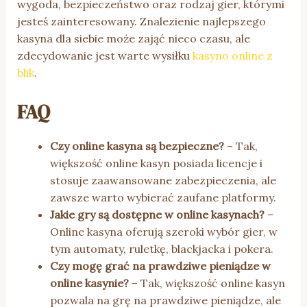
wygoda, bezpieczeństwo oraz rodzaj gier, którymi
jesteś zainteresowany. Znalezienie najlepszego
kasyna dla siebie może zająć nieco czasu, ale
zdecydowanie jest warte wysiłku
kasyno online z
blik
.
FAQ
Czy online kasyna są bezpieczne?
– Tak,
większość online kasyn posiada licencje i
stosuje zaawansowane zabezpieczenia, ale
zawsze warto wybierać zaufane platformy.
Jakie gry są dostępne w online kasynach?
–
Online kasyna oferują szeroki wybór gier, w
tym automaty, ruletkę, blackjacka i pokera.
Czy mogę grać na prawdziwe pieniądze w
online kasynie?
– Tak, większość online kasyn
pozwala na grę na prawdziwe pieniądze, ale