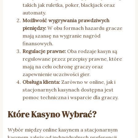
takich jak ruletka, poker, blackjack oraz
automaty.
Możliwość wygrywania prawdziwych
pieniędzy:
W obu formach hazardu gracze
mają szansę na wygranie nagród
finansowych.
Regulacje prawne:
Oba rodzaje kasyn są
regulowane przez przepisy prawne, które
mają na celu ochronę graczy oraz
zapewnienie uczciwości gier.
Obsługa klienta:
Zarówno w online, jak i
stacjonarnych kasynach dostępna jest
pomoc techniczna i wsparcie dla graczy.
Które Kasyno Wybrać?
Wybór między online kasynem a stacjonarnym
kasynem zależy od indywidualnych preferencji