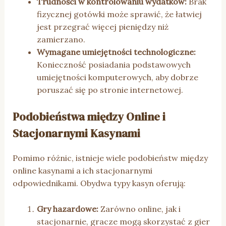
Trudności w kontrolowaniu wydatków:
Brak
fizycznej gotówki może sprawić, że łatwiej
jest przegrać więcej pieniędzy niż
zamierzano.
Wymagane umiejętności technologiczne:
Konieczność posiadania podstawowych
umiejętności komputerowych, aby dobrze
poruszać się po stronie internetowej.
Podobieństwa między Online i
Stacjonarnymi Kasynami
Pomimo różnic, istnieje wiele podobieństw między
online kasynami a ich stacjonarnymi
odpowiednikami. Obydwa typy kasyn oferują:
Gry hazardowe:
Zarówno online, jak i
stacjonarnie, gracze mogą skorzystać z gier