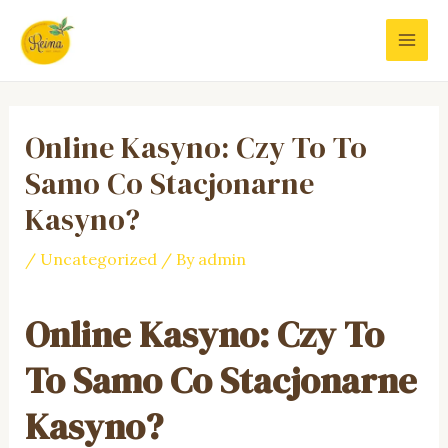
Skip
to
MAI
content
MEN
Online Kasyno: Czy To To
Samo Co Stacjonarne
Kasyno?
/
Uncategorized
/ By
admin
Online Kasyno: Czy To
To Samo Co Stacjonarne
Kasyno?