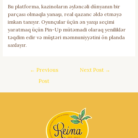
Bu platforma, kazinoların əyləncəli dünyanın bir
parçası olmaqla yanaşı, real qazanc əldə etməyə
imkan tanıyır. Oyunçular üçün ən yaxşı seçimi
yaratmaq üçün Pin-Up mütəmadi olaraq yeniliklər
təqdim edir və müştəri məmnuniyyətini ön planda
saxlayır.
Post
←
Previous
Next Post
→
navigation
Post