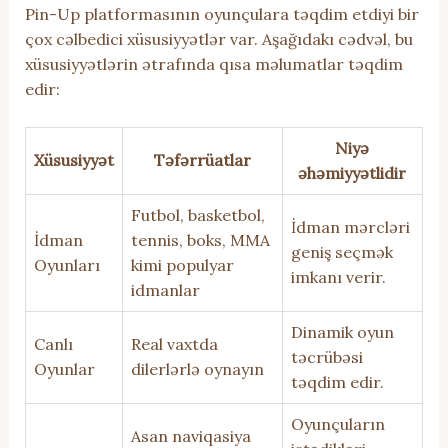
Pin-Up platformasının oyunçulara təqdim etdiyi bir
çox cəlbedici xüsusiyyətlər var. Aşağıdakı cədvəl, bu
xüsusiyyətlərin ətrafında qısa məlumatlar təqdim
edir:
Niyə
Xüsusiyyət
Təfərrüatlar
əhəmiyyətlidir
Futbol, basketbol,
İdman mərcləri
İdman
tennis, boks, MMA
geniş seçmək
Oyunları
kimi populyar
imkanı verir.
idmanlar
Dinamik oyun
Canlı
Real vaxtda
təcrübəsi
Oyunlar
dilerlərlə oynayın
təqdim edir.
Oyunçuların
Asan naviqasiya