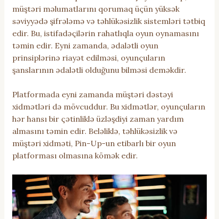
müştəri məlumatlarını qorumaq üçün yüksək
səviyyədə şifrələmə və təhlükəsizlik sistemləri tətbiq
edir. Bu, istifadəçilərin rahatlıqla oyun oynamasını
təmin edir. Eyni zamanda, ədalətli oyun
prinsiplərinə riayət edilməsi, oyunçuların
şanslarının ədalətli olduğunu bilməsi deməkdir.
Platformada eyni zamanda müştəri dəstəyi
xidmətləri də mövcuddur. Bu xidmətlər, oyunçuların
hər hansı bir çətinliklə üzləşdiyi zaman yardım
almasını təmin edir. Beləliklə, təhlükəsizlik və
müştəri xidməti, Pin-Up-un etibarlı bir oyun
platforması olmasına kömək edir.