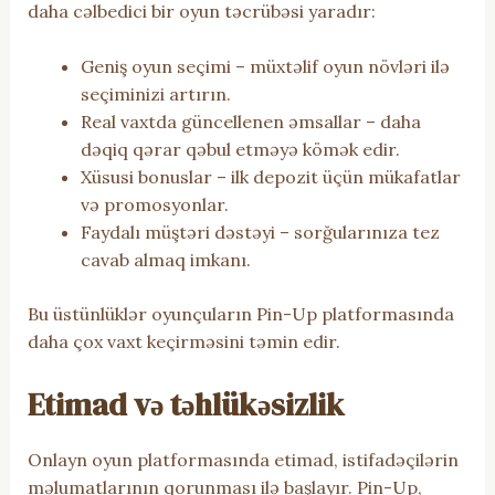
daha cəlbedici bir oyun təcrübəsi yaradır:
Geniş oyun seçimi – müxtəlif oyun növləri ilə
seçiminizi artırın.
Real vaxtda güncellenen əmsallar – daha
dəqiq qərar qəbul etməyə kömək edir.
Xüsusi bonuslar – ilk depozit üçün mükafatlar
və promosyonlar.
Faydalı müştəri dəstəyi – sorğularınıza tez
cavab almaq imkanı.
Bu üstünlüklər oyunçuların Pin-Up platformasında
daha çox vaxt keçirməsini təmin edir.
Etimad və təhlükəsizlik
Onlayn oyun platformasında etimad, istifadəçilərin
məlumatlarının qorunması ilə başlayır. Pin-Up,