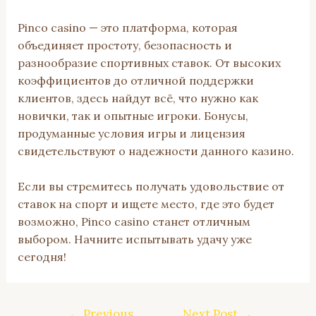
Pinco casino — это платформа, которая
объединяет простоту, безопасность и
разнообразие спортивных ставок. От высоких
коэффициентов до отличной поддержки
клиентов, здесь найдут всё, что нужно как
новички, так и опытные игроки. Бонусы,
продуманные условия игры и лицензия
свидетельствуют о надежности данного казино.
Если вы стремитесь получать удовольствие от
ставок на спорт и ищете место, где это будет
возможно, Pinco casino станет отличным
выбором. Начните испытывать удачу уже
сегодня!
Post
←
Previous
Next Post
→