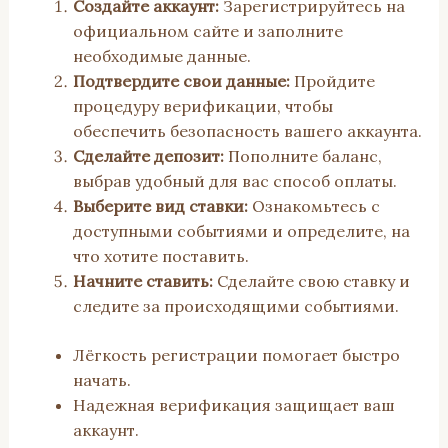
Создайте аккаунт:
Зарегистрируйтесь на
официальном сайте и заполните
необходимые данные.
Подтвердите свои данные:
Пройдите
процедуру верификации, чтобы
обеспечить безопасность вашего аккаунта.
Сделайте депозит:
Пополните баланс,
выбрав удобный для вас способ оплаты.
Выберите вид ставки:
Ознакомьтесь с
доступными событиями и определите, на
что хотите поставить.
Начните ставить:
Сделайте свою ставку и
следите за происходящими событиями.
Лёгкость регистрации помогает быстро
начать.
Надежная верификация защищает ваш
аккаунт.