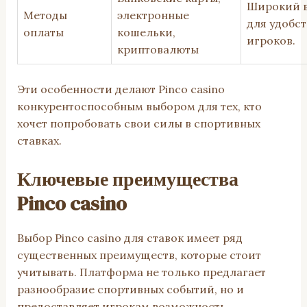
Широкий 
Методы
электронные
для удобст
оплаты
кошельки,
игроков.
криптовалюты
Эти особенности делают Pinco casino
конкурентоспособным выбором для тех, кто
хочет попробовать свои силы в спортивных
ставках.
Ключевые преимущества
Pinco casino
Выбор Pinco casino для ставок имеет ряд
существенных преимуществ, которые стоит
учитывать. Платформа не только предлагает
разнообразие спортивных событий, но и
предоставляет игрокам возможность