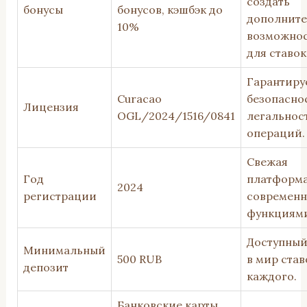
создать
бонусы
бонусов, кэшбэк до
дополнит
10%
возможно
для ставок
Гарантиру
Curacao
безопасно
Лицензия
OGL/2024/1516/0841
легальнос
операций.
Свежая
Год
платформа
2024
регистрации
современ
функциями
Доступный
Минимальный
500 RUB
в мир став
депозит
каждого.
Банковские карты,