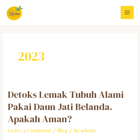
Skip
to
MAI
content
MEN
2023
Detoks Lemak Tubuh Alami
Pakai Daun Jati Belanda.
Apakah Aman?
Leave a Comment
/
Blog
/ By
admin