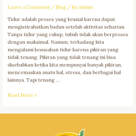
Reina
Leave a Comment
/
Blog
/ By
admin
Selenggarakan
Tidur adalah proses yang krusial karena dapat
Sharing
mengistirahatkan badan setelah aktivitas seharian.
Session
Tanpa tidur yang cukup, tubuh tidak akan berproses
Bahas
dengan maksimal. Namun, terkadang kita
Serai
mengalami kesusahan tidur karena pikiran yang
tidak tenang. Pikiran yang tidak tenang ini bisa
disebabkan ketika kita mempunyai banyak pikiran,
mencemaskan suatu hal, stress, dan berbagai hal
lainnya. Tapi tenang …
3
Read More »
Cara
untuk
Menenangkan
Pikiran
Sebelum