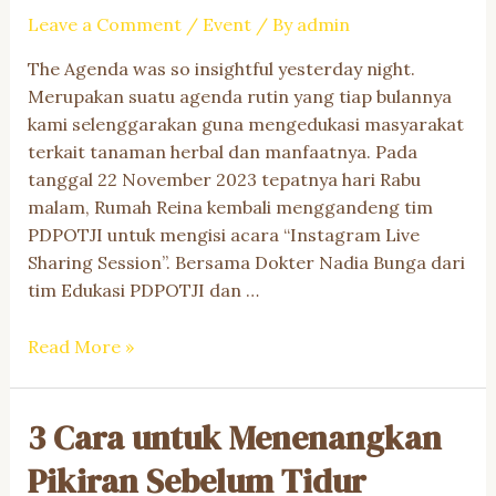
Aman?
Leave a Comment
/
Event
/ By
admin
The Agenda was so insightful yesterday night.
Merupakan suatu agenda rutin yang tiap bulannya
kami selenggarakan guna mengedukasi masyarakat
terkait tanaman herbal dan manfaatnya. Pada
tanggal 22 November 2023 tepatnya hari Rabu
malam, Rumah Reina kembali menggandeng tim
PDPOTJI untuk mengisi acara “Instagram Live
Sharing Session”. Bersama Dokter Nadia Bunga dari
tim Edukasi PDPOTJI dan …
Kiat
Read More »
Hadapi
Musim
3 Cara untuk Menenangkan
Pancaroba
:
Pikiran Sebelum Tidur
Rumah