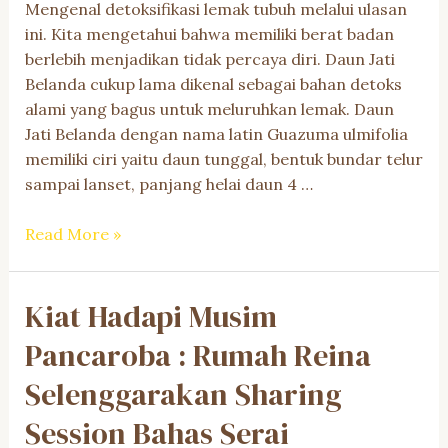
Mengenal detoksifikasi lemak tubuh melalui ulasan
ini. Kita mengetahui bahwa memiliki berat badan
berlebih menjadikan tidak percaya diri. Daun Jati
Belanda cukup lama dikenal sebagai bahan detoks
alami yang bagus untuk meluruhkan lemak. Daun
Jati Belanda dengan nama latin Guazuma ulmifolia
memiliki ciri yaitu daun tunggal, bentuk bundar telur
sampai lanset, panjang helai daun 4 …
Detoks
Read More »
Lemak
Tubuh
Kiat Hadapi Musim
Alami
Pakai
Pancaroba : Rumah Reina
Daun
Jati
Selenggarakan Sharing
Belanda.
Session Bahas Serai
Apakah