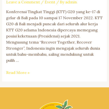
Leave a Comment
/
Event
/ By
admin
Konferensi Tingkat Tinggi (KTT) G20 yang ke-17 di
gelar di Bali pada 10 sampai 17 November 2022. KTT
G20 di Bali menjadi puncak dari seluruh alur kerja
KTT G20 selama Indonesia dipercaya memegang
posisi keketuaan (Presidensi) sejak 2021.
Mengusung tema “Recover Together, Recover
Stronger”, Indonesia ingin mengajak seluruh dunia
untuk bahu-membahu, saling mendukung untuk
pulih …
Jamu
Read More »
Workshop
Rumah
Reina: Fourth
Education
Working
Group