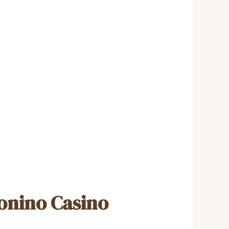
bonino Casino