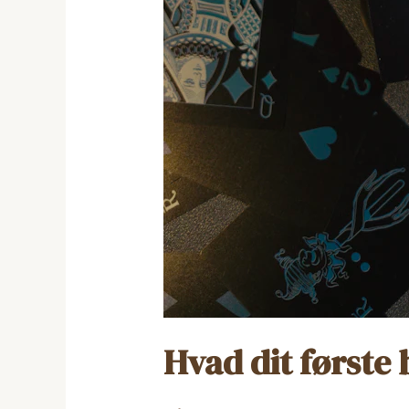
Hvad dit første