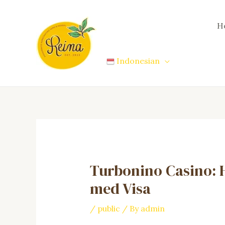
Skip
to
H
content
Indonesian
Turbonino Casino: 
med Visa
/
public
/ By
admin