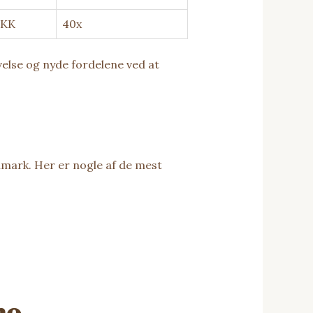
DKK
40x
velse og nyde fordelene ved at
anmark. Her er nogle af de mest
no