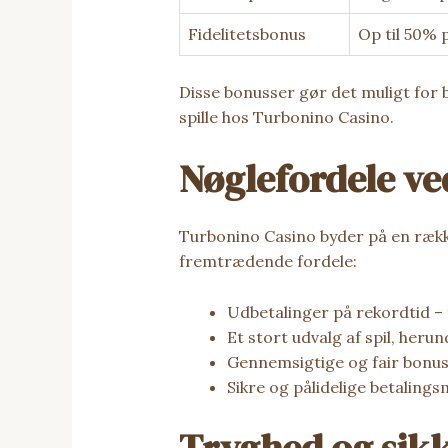
Fidelitetsbonus
Op til 50% p
Disse bonusser gør det muligt for 
spille hos Turbonino Casino.
Nøglefordele v
Turbonino Casino byder på en række 
fremtrædende fordele:
Udbetalinger på rekordtid – f
Et stort udvalg af spil, herun
Gennemsigtige og fair bonu
Sikre og pålidelige betalings
Tryghed og sik