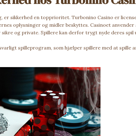
, er sikkerhed en topprioritet. Turbonino Casino er licen
illernes oplysninger og midler beskyttes. Casinoet anvende
er sikre og private. Spillere kan derfor trygt nyde deres spi
varligt spilleprogram, som hjælper spillere med at spille a