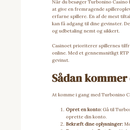
Når du besøger Turbonino Casino fo
at give en fremragende spilleroplevel
erfarne spillere. En af de mest tilt
kan få adgang til dine gevinster. 
og udbetaling nemt og sikkert.
Casinoet prioriterer spillernes tilf
online. Med et gennemsnitligt RTP 
gevinst.
Sådan kommer d
At komme i gang med Turbonino Casi
Opret en konto:
Gå til Turbo
oprette din konto.
Bekræft dine oplysninger:
Mod