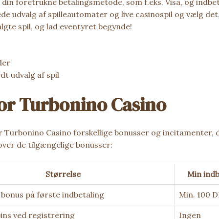
din foretrukne betalingsmetode, som f.eks. Visa, og indbetal
e udvalg af spilleautomater og live casinospil og vælg det
algte spil, og lad eventyret begynde!
der
t udvalg af spil
or Turbonino Casino
der Turbonino Casino forskellige bonusser og incitamenter, 
 over de tilgængelige bonusser:
Størrelse
Min indb
 bonus på første indbetaling
Min. 100 
pins ved registrering
Ingen