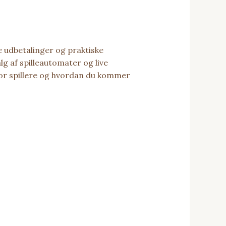
e udbetalinger og praktiske
g af spilleautomater og live
 for spillere og hvordan du kommer