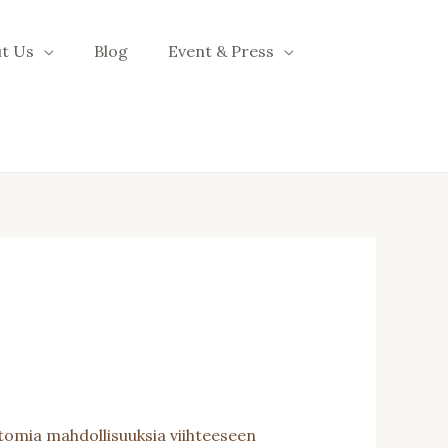
t Us
Blog
Event & Press
ttomia mahdollisuuksia viihteeseen