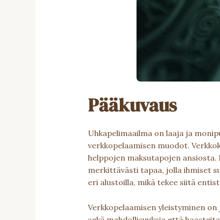
Pääkuvaus
Uhkapelimaailma on laaja ja monipuo
verkkopelaamisen muodot. Verkkokas
helppojen maksutapojen ansiosta. P
merkittävästi tapaa, jolla ihmiset
eri alustoilla, mikä tekee siitä ent
Verkkopelaamisen yleistyminen on j
sekä mahdollisuuksia että haasteita.