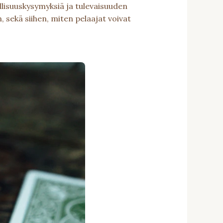
allisuuskysymyksiä ja tulevaisuuden
, sekä siihen, miten pelaajat voivat