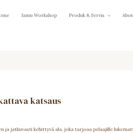
ome
Jamu Workshop
Produk & Servis
Abou
attava katsaus
a jatkuvasti kehittyvä ala, joka tarjoaa pelaajille lukema