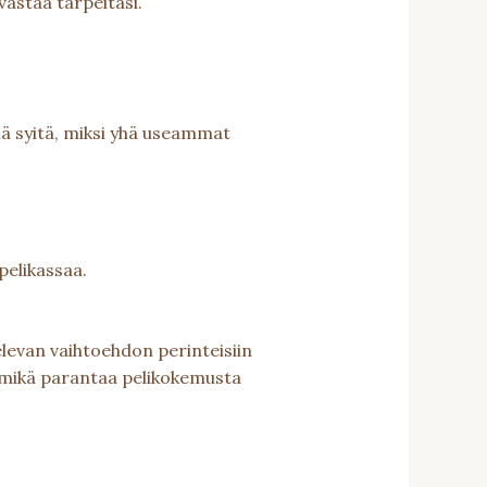
vastaa tarpeitasi.
iä syitä, miksi yhä useammat
pelikassaa.
elevan vaihtoehdon perinteisiin
a, mikä parantaa pelikokemusta