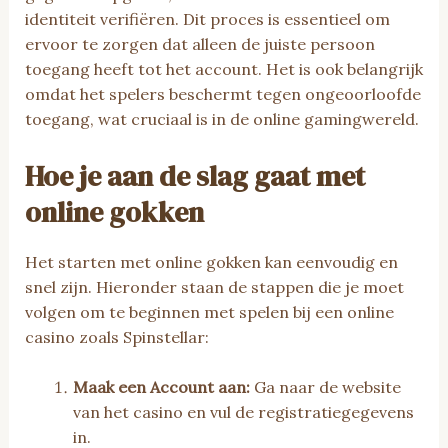
identiteit verifiëren. Dit proces is essentieel om
ervoor te zorgen dat alleen de juiste persoon
toegang heeft tot het account. Het is ook belangrijk
omdat het spelers beschermt tegen ongeoorloofde
toegang, wat cruciaal is in de online gamingwereld.
Hoe je aan de slag gaat met
online gokken
Het starten met online gokken kan eenvoudig en
snel zijn. Hieronder staan de stappen die je moet
volgen om te beginnen met spelen bij een online
casino zoals Spinstellar:
Maak een Account aan:
Ga naar de website
van het casino en vul de registratiegegevens
in.