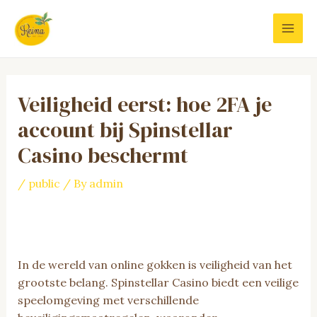
Skip
to
MAI
content
MEN
Veiligheid eerst: hoe 2FA je
account bij Spinstellar
Casino beschermt
/
public
/ By
admin
In de wereld van online gokken is veiligheid van het
grootste belang. Spinstellar Casino biedt een veilige
speelomgeving met verschillende