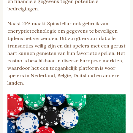
en financiële gegevens tegen potentiële
bedreigingen.
Naast 2FA maakt Spinstellar ook gebruik van
encryptietechnologie om gegevens te beveiligen
tijdens het verzenden. Dit zorgt ervoor dat alle
transacties veilig zijn en dat spelers met een gerust
hart kunnen genieten van hun favoriete spellen. Het
casino is beschikbaar in diverse Europese markten,
waardoor het een toegankelijk platform is voor
spelers in Nederland, België, Duitsland en andere
landen.