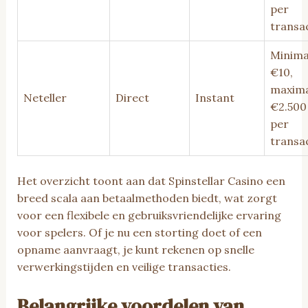
per
transa
Minima
€10,
maxima
Neteller
Direct
Instant
€2.500
per
transa
Het overzicht toont aan dat Spinstellar Casino een
breed scala aan betaalmethoden biedt, wat zorgt
voor een flexibele en gebruiksvriendelijke ervaring
voor spelers. Of je nu een storting doet of een
opname aanvraagt, je kunt rekenen op snelle
verwerkingstijden en veilige transacties.
Belangrijke voordelen van