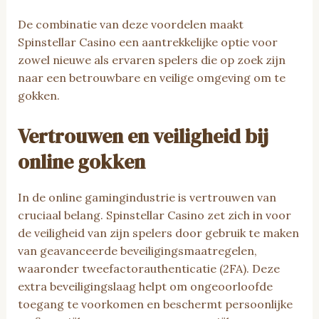
De combinatie van deze voordelen maakt
Spinstellar Casino een aantrekkelijke optie voor
zowel nieuwe als ervaren spelers die op zoek zijn
naar een betrouwbare en veilige omgeving om te
gokken.
Vertrouwen en veiligheid bij
online gokken
In de online gamingindustrie is vertrouwen van
cruciaal belang. Spinstellar Casino zet zich in voor
de veiligheid van zijn spelers door gebruik te maken
van geavanceerde beveiligingsmaatregelen,
waaronder tweefactorauthenticatie (2FA). Deze
extra beveiligingslaag helpt om ongeoorloofde
toegang te voorkomen en beschermt persoonlijke