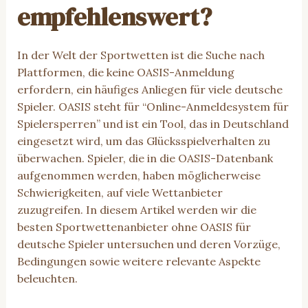
empfehlenswert?
In der Welt der Sportwetten ist die Suche nach
Plattformen, die keine OASIS-Anmeldung
erfordern, ein häufiges Anliegen für viele deutsche
Spieler. OASIS steht für “Online-Anmeldesystem für
Spielersperren” und ist ein Tool, das in Deutschland
eingesetzt wird, um das Glücksspielverhalten zu
überwachen. Spieler, die in die OASIS-Datenbank
aufgenommen werden, haben möglicherweise
Schwierigkeiten, auf viele Wettanbieter
zuzugreifen. In diesem Artikel werden wir die
besten Sportwettenanbieter ohne OASIS für
deutsche Spieler untersuchen und deren Vorzüge,
Bedingungen sowie weitere relevante Aspekte
beleuchten.