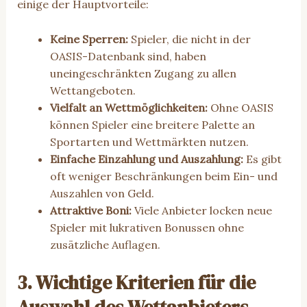
einige der Hauptvorteile:
Keine Sperren:
Spieler, die nicht in der
OASIS-Datenbank sind, haben
uneingeschränkten Zugang zu allen
Wettangeboten.
Vielfalt an Wettmöglichkeiten:
Ohne OASIS
können Spieler eine breitere Palette an
Sportarten und Wettmärkten nutzen.
Einfache Einzahlung und Auszahlung:
Es gibt
oft weniger Beschränkungen beim Ein- und
Auszahlen von Geld.
Attraktive Boni:
Viele Anbieter locken neue
Spieler mit lukrativen Bonussen ohne
zusätzliche Auflagen.
3. Wichtige Kriterien für die
Auswahl des Wettanbieters