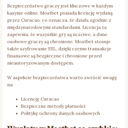
Bezpieczeństwo graczy jest kluczowe w każdym
kasynie online. Mostbet posiada licencję wydaną
przez Curacao, co oznacza, że działa zgodnie z
międzynarodowymi standardami. Licencja ta
zapewnia, że wszystkie gry są uczciwe, a dane
osobowe graczy są chronione. Mostbet stosuje
także szyfrowanie SSL, dzięki czemu transakcje
finansowe są bezpieczne i chronione przed
nieautoryzowanym dostępem.
W aspekcie bezpieczeństwa warto zwrócić uwagę
na:
Licencję Curacao
Bezpieczne metody płatności
Politykę ochrony danych osobowych