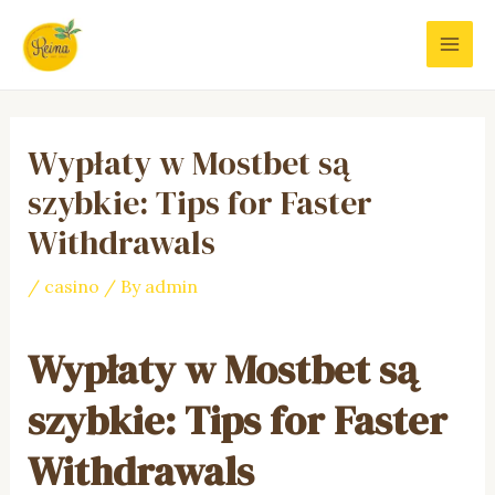
Skip
to
MAI
content
MEN
Wypłaty w Mostbet są
szybkie: Tips for Faster
Withdrawals
/
casino
/ By
admin
Wypłaty w Mostbet są
szybkie: Tips for Faster
Withdrawals