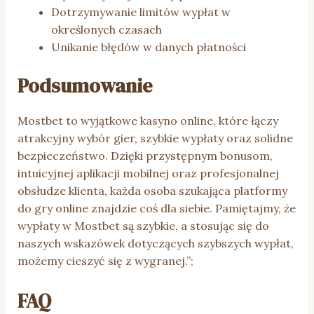
Dotrzymywanie limitów wypłat w
określonych czasach
Unikanie błędów w danych płatności
Podsumowanie
Mostbet to wyjątkowe kasyno online, które łączy
atrakcyjny wybór gier, szybkie wypłaty oraz solidne
bezpieczeństwo. Dzięki przystępnym bonusom,
intuicyjnej aplikacji mobilnej oraz profesjonalnej
obsłudze klienta, każda osoba szukająca platformy
do gry online znajdzie coś dla siebie. Pamiętajmy, że
wypłaty w Mostbet są szybkie, a stosując się do
naszych wskazówek dotyczących szybszych wypłat,
możemy cieszyć się z wygranej.”;
FAQ