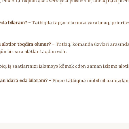
i, Pinco tətbiqinin əsas versiyası pulsuzdur, ancaq bəzi pre
 edə bilərəm?
– Tətbiqdə tapşırıqlarınızı yaratmaq, priorite
 alətlər təqdim olunur?
– Tətbiq, komanda üzvləri arasında
n bir sıra alətlər təqdim edir.
iq, iş saatlarınızı izləməyə kömək edən zaman izləmə alətlə
adan idarə edə bilərəm?
– Pinco tətbiqinə mobil cihazınızdan 