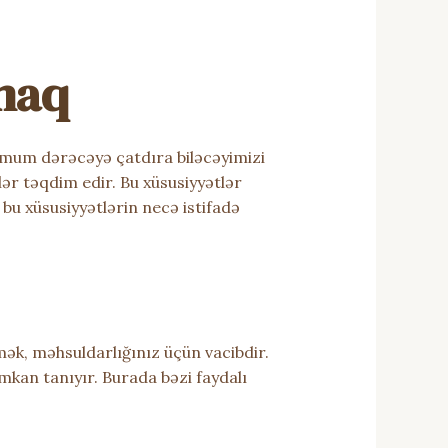
maq
simum dərəcəyə çatdıra biləcəyimizi
lər təqdim edir. Bu xüsusiyyətlər
bu xüsusiyyətlərin necə istifadə
ək, məhsuldarlığınız üçün vacibdir.
mkan tanıyır. Burada bəzi faydalı