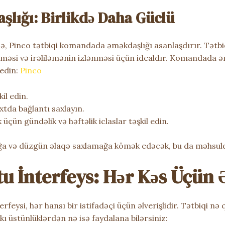
lığı: Birlikdə Daha Güclü
sə, Pinco tətbiqi komandada əməkdaşlığı asanlaşdırır. Tətb
ülməsi və irəliləmənin izlənməsi üçün idealdır. Komandada ə
 edin:
Pinco
il edin.
tda bağlantı saxlayın.
 üçün gündəlik və həftəlik iclaslar təşkil edin.
ğa və düzgün əlaqə saxlamağa kömək edəcək, bu da məhsulda
stu İnterfeys: Hər Kəs Üçün
erfeysi, hər hansı bir istifadəçi üçün əlverişlidir. Tətbiqi n
ı üstünlüklərdən nə isə faydalana bilərsiniz: