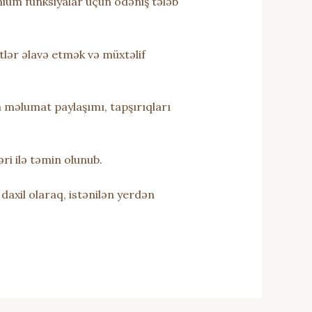
mium funksiyalar üçün ödəniş tələb
tlər əlavə etmək və müxtəlif
 məlumat paylaşımı, tapşırıqları
ri ilə təmin olunub.
daxil olaraq, istənilən yerdən