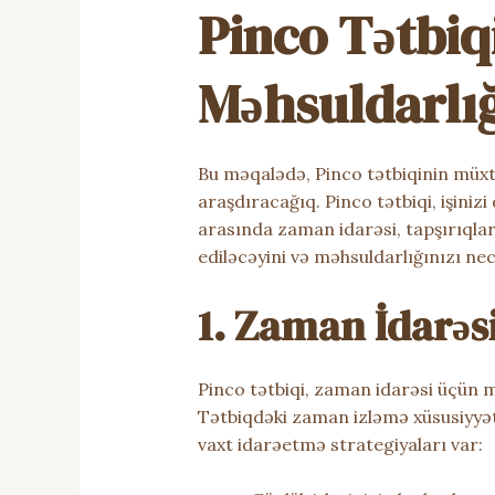
Pinco Tətbiqi
Məhsuldarl
Bu məqalədə, Pinco tətbiqinin müxt
araşdıracağıq. Pinco tətbiqi, işini
arasında zaman idarəsi, tapşırıqlar
ediləcəyini və məhsuldarlığınızı nec
1. Zaman İdarəs
Pinco tətbiqi, zaman idarəsi üçün 
Tətbiqdəki zaman izləmə xüsusiyyəti
vaxt idarəetmə strategiyaları var: