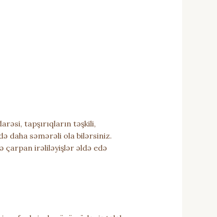
rəsi, tapşırıqların təşkili,
ə daha səmərəli ola bilərsiniz.
 çarpan irəliləyişlər əldə edə