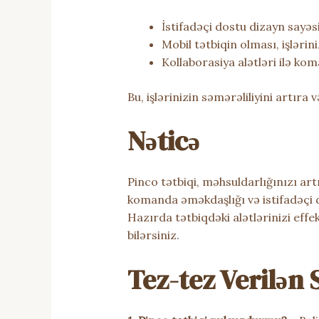
İstifadəçi dostu dizayn sayəsi
Mobil tətbiqin olması, işlərin
Kollaborasiya alətləri ilə k
Bu, işlərinizin səmərəliliyini artır
Nəticə
Pinco tətbiqi, məhsuldarlığınızı art
komanda əməkdaşlığı və istifadəçi d
Hazırda tətbiqdəki alətlərinizi eff
bilərsiniz.
Tez-tez Verilən 