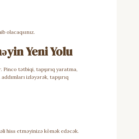
ib olacaqsınız.
əyin Yeni Yolu
r. Pinco tətbiqi, tapşırıq yaratma,
ı addımları izləyərək, tapşırıq
əli hiss etməyinizə kömək edəcək.