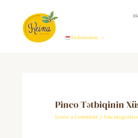
Skip
to
H
content
Indonesian
Pinco Tətbiqinin Xü
Leave a Comment
/
Uncategorize