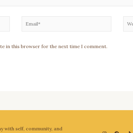
Email*
Web
te in this browser for the next time I comment.
 with self, community, and