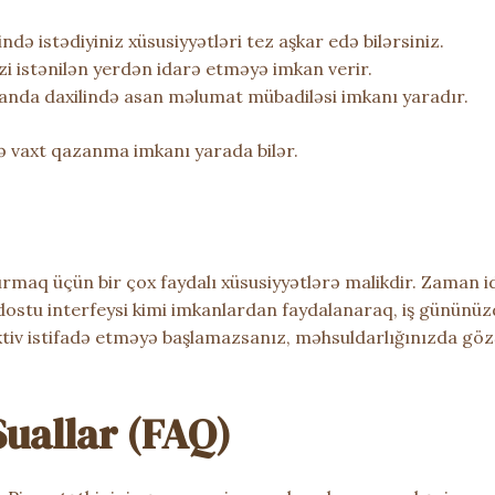
ndə istədiyiniz xüsusiyyətləri tez aşkar edə bilərsiniz.
izi istənilən yerdən idarə etməyə imkan verir.
omanda daxilində asan məlumat mübadiləsi imkanı yaradır.
a və vaxt qazanma imkanı yarada bilər.
ırmaq üçün bir çox faydalı xüsusiyyətlərə malikdir. Zaman ida
ostu interfeysi kimi imkanlardan faydalanaraq, iş gününüzd
ektiv istifadə etməyə başlamazsanız, məhsuldarlığınızda gözə
Suallar (FAQ)