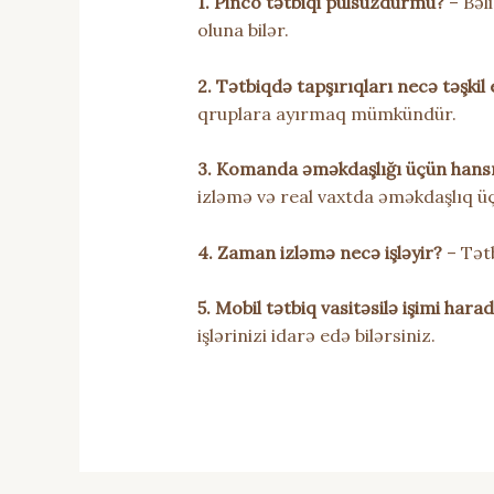
1. Pinco tətbiqi pulsuzdurmu?
– Bəl
oluna bilər.
2. Tətbiqdə tapşırıqları necə təşkil
qruplara ayırmaq mümkündür.
3. Komanda əməkdaşlığı üçün hansı
izləmə və real vaxtda əməkdaşlıq üçü
4. Zaman izləmə necə işləyir?
– Tətb
5. Mobil tətbiq vasitəsilə işimi har
işlərinizi idarə edə bilərsiniz.