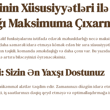
nin Xüsusiyyətləri ilə
ığı Maksimuma Çıxar
əlif funksiyalarını istifadə edərək məhsuldarlığı necə mak
zi daha səmərəli idarə etməyə kömək edən bir sıra xüsusiyyət
ın təşkili, komanda əməkdaşlığı və daha çoxu var. Bu yazıda 
ə artıra biləcəyinizi öyrənəcəksiniz.
i: Sizin Ən Yaxşı Dostunuz
mükəmməl alətlər təqdim edir. Zamanınızı düzgün idarə etm
, iş saatlarınızı dəqiq qeyd etməyə və optimallaşdırmağa i