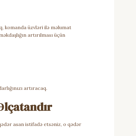
iq, komanda üzvləri ilə məlumat
məkdaşlığın artırılması üçün
rlığınızı artıracaq.
 Əlçatandır
ə qədər asan istifadə etsəniz, o qədər