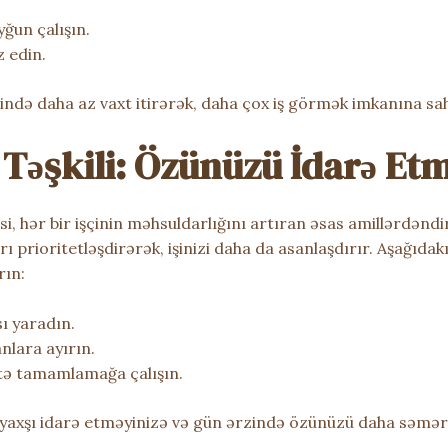
yğun çalışın.
z edin.
ində daha az vaxt itirərək, daha çox iş görmək imkanına sah
 Təşkili: Özünüzü İdarə Etm
si, hər bir işçinin məhsuldarlığını artıran əsas amillərdəndi
ı prioritetləşdirərək, işinizi daha da asanlaşdırır. Aşağıdak
rın:
ı yaradın.
anlara ayırın.
ətə tamamlamağa çalışın.
 yaxşı idarə etməyinizə və gün ərzində özünüzü daha səmər