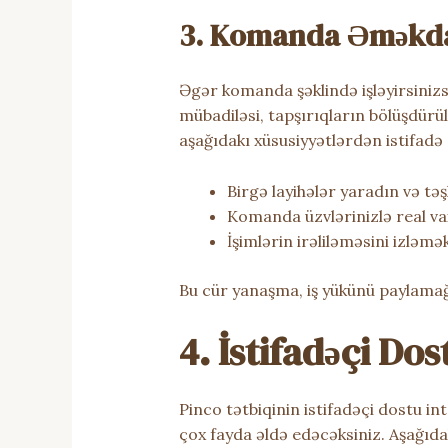
3. Komanda Əməkdaş
Əgər komanda şəklində işləyirsiniz
mübadiləsi, tapşırıqların bölüşdür
aşağıdakı xüsusiyyətlərdən istifadə
Birgə layihələr yaradın və təşk
Komanda üzvlərinizlə real vax
İşimlərin irəliləməsini izləmək
Bu cür yanaşma, iş yükünü paylama
4. İstifadəçi Do
Pinco tətbiqinin istifadəçi dostu int
çox fayda əldə edəcəksiniz. Aşağıdak