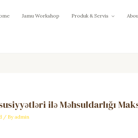
ome
Jamu Workshop
Produk & Servis
Abou
susiyyətləri ilə Məhsuldarlığı 
d
/ By
admin