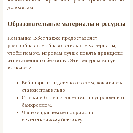
депозитам.
Образовательные материалы и ресурсы
Компания 1хбет также предоставляет
разнообразные образовательные материалы,
чтобы помочь игрокам лучше понять принципы
ответственного беттинга. Эти ресурсы могут
включать:
Вебинары и видеоуроки о том, как делать
ставки правильно.
Статьи и блоги с советами по управлению
банкроллом.
Часто задаваемые вопросы по
ответственному беттингу.