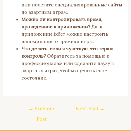
или посетите специализированные сайты
по азартным играм.
Можно ли контролировать время,
проведенное в приложении?
Да, в
приложении 1хбет можно настроить
напоминания о времени игры.
Что делать, если я чувствую, что теряю
контроль?
Обратитесь за помощью к
профессионалам или сделайте паузу в
азартных играх, чтобы оценить свое
состояние.
Post
←
Previous
Next Post
→
navigation
Post