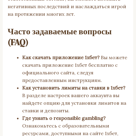
негативных последствий и наслаждаться игрой
на протяжении многих лет.
Часто задаваемые вопросы
(FAQ)
Как скачать приложение 1хбет?
Вы можете
скачать приложение 1хбет бесплатно с
официального сайта, следуя
предоставленным инструкциям.
Как установить лимиты на ставки в 1хбет?
В разделе настроек вашего аккаунта вы
найдете опцию для установки лимитов на
ставки и депозиты.
Где узнать о responsible gambling?
Ознакомьтесь с образовательными
ресурсами, доступными на сайте 1хбет,