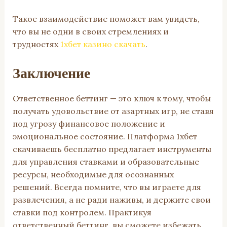
Такое взаимодействие поможет вам увидеть,
что вы не одни в своих стремлениях и
трудностях
1хбет казино скачать
.
Заключение
Ответственное беттинг — это ключ к тому, чтобы
получать удовольствие от азартных игр, не ставя
под угрозу финансовое положение и
эмоциональное состояние. Платформа 1хбет
скачиваешь бесплатно предлагает инструменты
для управления ставками и образовательные
ресурсы, необходимые для осознанных
решений. Всегда помните, что вы играете для
развлечения, а не ради наживы, и держите свои
ставки под контролем. Практикуя
ответственный беттинг, вы сможете избежать