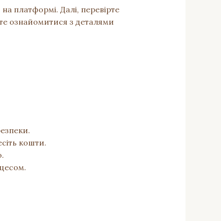
на платформі. Далі, перевірте
дьте ознайомитися з деталями
безпеки.
есіть кошти.
.
цесом.