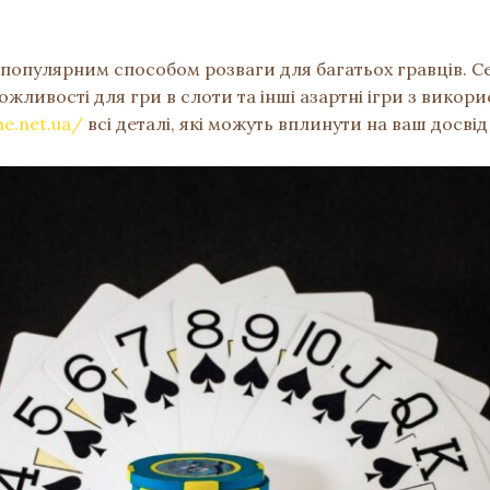
 популярним способом розваги для багатьох гравців. 
ливості для гри в слоти та інші азартні ігри з викор
e.net.ua/
всі деталі, які можуть вплинути на ваш досвід