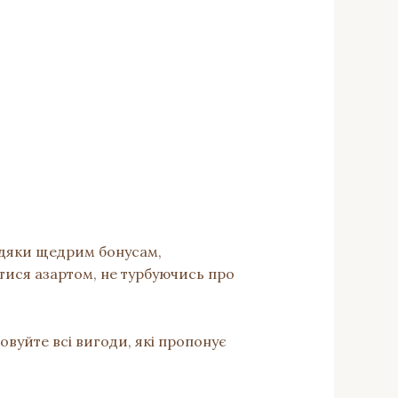
авдяки щедрим бонусам,
тися азартом, не турбуючись про
товуйте всі вигоди, які пропонує