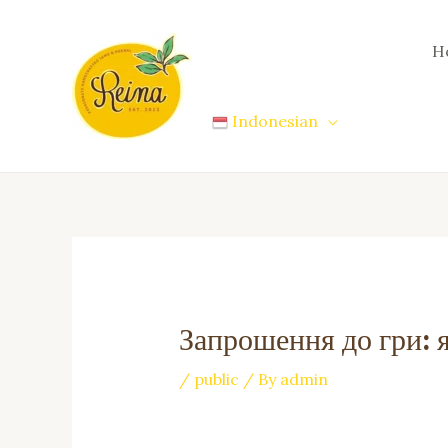
Skip
to
H
content
Indonesian
Запрошення до гри: 
/
public
/ By
admin