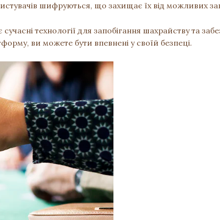
ористувачів шифруються, що захищає їх від можливих за
 сучасні технології для запобігання шахрайству та заб
форму, ви можете бути впевнені у своїй безпеці.