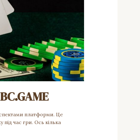
в BC.GAME
аспектами платформи. Це
 під час гри. Ось кілька