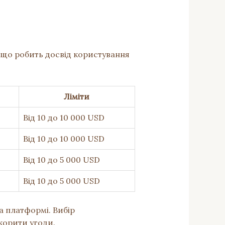
 що робить досвід користування
Ліміти
Від 10 до 10 000 USD
Від 10 до 10 000 USD
Від 10 до 5 000 USD
Від 10 до 5 000 USD
а платформі. Вибір
корити угоди.