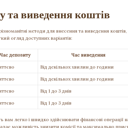
у та виведення коштів
ізноманітні методи для внесення та виведення коштів,
кий огляд доступних варіантів:
Час депозиту
Час виведення
ттєво
Від декількох хвилин до години
ттєво
Від декількох хвилин до години
ттєво
Від 1 до 3 днів
ттєво
Від 1 до 3 днів
 вам легко і швидко здійснювати фінансові операції н
адає можливість знизити комісії та максимально прис