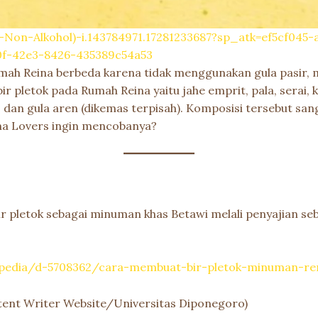
-(-Non-Alkohol)-i.143784971.17281233687?sp_atk=ef5cf045
0f-42e3-8426-435389c54a53
umah Reina berbeda karena tidak menggunakan gula pasir,
ir pletok pada Rumah Reina yaitu jahe emprit, pala, serai,
k, dan gula aren (dikemas terpisah). Komposisi tersebut s
na Lovers ingin mencobanya?
ir pletok sebagai minuman khas Betawi melali penyajian se
kpedia/d-5708362/cara-membuat-bir-pletok-minuman-re
ontent Writer Website/Universitas Diponegoro)