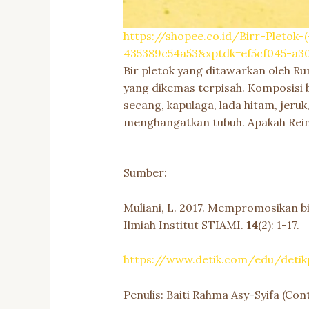
https://shopee.co.id/Birr-Pletok
435389c54a53&xptdk=ef5cf045-a3
Bir pletok yang ditawarkan oleh R
yang dikemas terpisah. Komposisi b
secang, kapulaga, lada hitam, jeru
menghangatkan tubuh. Apakah Rei
Sumber:
Muliani, L. 2017. Mempromosikan b
Ilmiah Institut STIAMI.
14
(2): 1-17.
https://www.detik.com/edu/deti
Penulis: Baiti Rahma Asy-Syifa (C