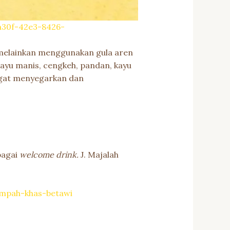
-a30f-42e3-8426-
 melainkan menggunakan gula aren
 kayu manis, cengkeh, pandan, kayu
angat menyegarkan dan
bagai
welcome drink.
J. Majalah
mpah-khas-betawi