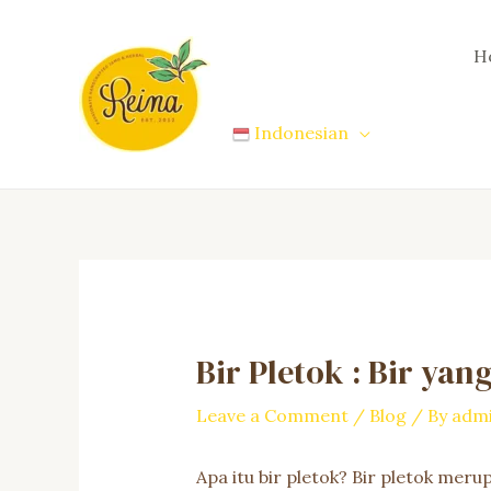
Skip
to
H
content
Indonesian
Bir Pletok : Bir y
Leave a Comment
/
Blog
/ By
adm
Apa itu bir pletok? Bir pletok mer