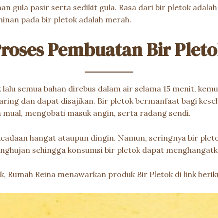
gula pasir serta sedikit gula. Rasa dari bir pletok adalah
inan pada bir pletok adalah merah.
roses Pembuatan Bir Plet
 lalu semua bahan direbus dalam air selama 15 menit, ke
saring dan dapat disajikan. Bir pletok bermanfaat bagi ke
 mual, mengobati masuk angin, serta radang sendi.
keadaan hangat ataupun dingin. Namun, seringnya bir pletok
nghujan sehingga konsumsi bir pletok dapat menghangatka
ok, Rumah Reina menawarkan produk Bir Pletok di link berik