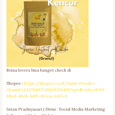
Reina lovers bisa banget check di
Shopee :
https://shopee.co.id/Jamu-Powder-
Granul-i.143784971.18429351459?xptdk=a8ccde93-
89ed-4be8-9df5-167eac3457c0
Intan Pradnyasari ( Divisi : Social Media Marketing