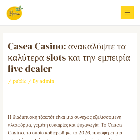
Skip
to
MAI
content
MEN
Casea Casino: ανακαλύψτε τα
καλύτερα slots και την εμπειρία
live dealer
/
public
/ By
admin
Η διαδικτυακή τζακπότ είναι μια συνεχώς εξελισσόμενη
πλατφόρμα, γεμάτη ευκαιρίες και ψυχαγωγία. Το Casea
Casino, το οποίο καθιερώθηκε το 2026, προσφέρει μια