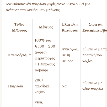
δοκιμάσουν νέα παιχνίδια χωρίς ρίσκο. Ακολουθεί μια
ανάλυση των διαθέσιμων μπόνους:
Τύπος
Ελάχιστη
Στοιχεία
Μέγεθος
Μπόνους
Κατάθεση
Στοιχηματισμο
100% έως
€500 + 200
Αναλόγως
Σύμφωνα με τη
Δωρεάν
Καλωσόρισμα
με τη
πολιτική του
Περιστροφές
μέθοδο
καζίνο
+ 1 Μπόνους
Καβούρι
200+
Σύμφωνα με
Παιχνίδια
παιχνίδια
Ναι
κάθε παιχνίδι
καζίνο
Visa,