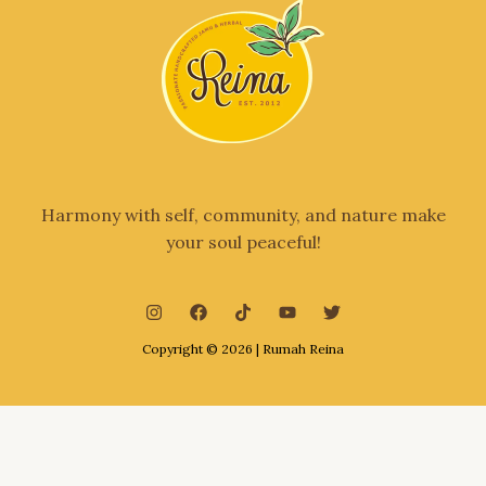
Harmony with self, community, and nature make
your soul peaceful!
Copyright © 2026 | Rumah Reina