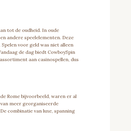
an tot de oudheid. In oude
 en andere speelelementen. Deze
 Spelen voor geld was niet alleen
 Vandaag de dag biedt CowboySpin
 assortiment aan casinospellen, dus
ude Rome bijvoorbeeld, waren er al
t van meer georganiseerde
. De combinatie van luxe, spanning