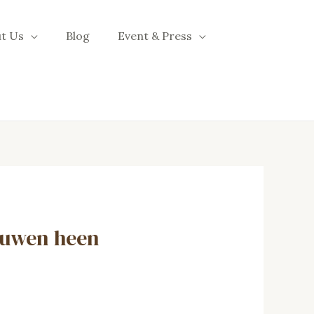
t Us
Blog
Event & Press
eeuwen heen