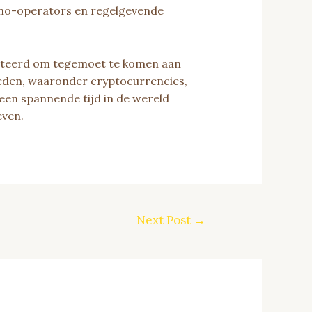
ino-operators en regelgevende
enteerd om tegemoet te komen aan
heden, waaronder cryptocurrencies,
 een spannende tijd in de wereld
even.
Next Post
→