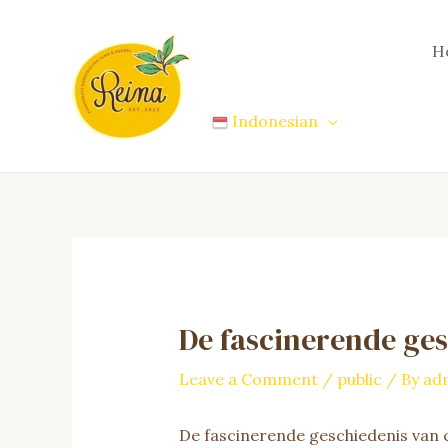
Skip
to
H
content
Indonesian
De fascinerende ges
Leave a Comment
/
public
/ By
ad
De fascinerende geschiedenis van 