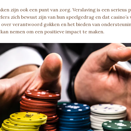
ken zijn ook een punt van zorg. Verslaving is een serieus 
pelers zich bewust zijn van hun speelgedrag en dat casino
e over verantwoord gokken en het bieden van ondersteuning
ie kan nemen om een positieve impact te maken.