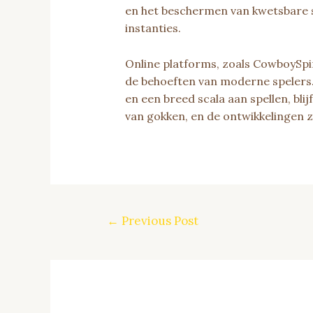
en het beschermen van kwetsbare s
instanties.
Online platforms, zoals CowboySp
de behoeften van moderne spelers.
en een breed scala aan spellen, bli
van gokken, en de ontwikkelingen z
Post
←
Previous Post
navigation