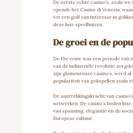
De eerste echte casino’s, zoals we 
opende het Casino di Venezia, waa
tot een golf van interesse in gokke
deze luxe speelhuizen.
De groei en de popul
De 19e eeuw was een periode van e
van de industriële revolutie zorgd
zijn glamoureuze casino’s, werd al 
populariteit van gokspellen zoals 
De aantrekkingskracht van casino’
netwerken. De casino’s boden luxe,
van spanning, elegantie en de soci
Europese cultuur.