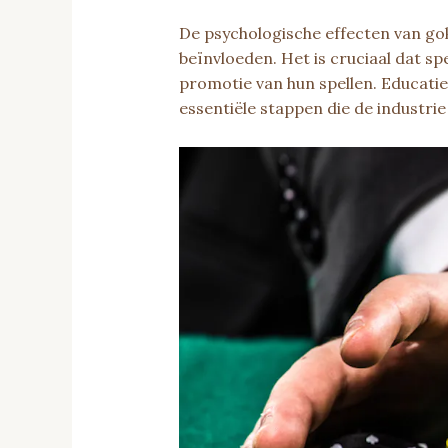
De psychologische effecten van gok
beïnvloeden. Het is cruciaal dat s
promotie van hun spellen. Educati
essentiële stappen die de industr