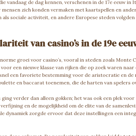
die vandaag de dag kennen, verschenen in de 17e eeuw in It
r mensen zich konden vermaken met kaartspellen en ander
n als sociale activiteit, en andere Europese steden volgden
ariteit van casino’s in de 19e eeu
norme groei voor casino’s, vooral in steden zoals Monte
e voor een nieuwe klasse van rijken die op zoek waren naa
snel een favoriete bestemming voor de aristocratie en de r
roulette en baccarat toenemen, die de harten van spelers o
s ging verder dan alleen gokken; het was ook een plek voo
 verfijning en de mogelijkheid om de elite van de samenle
ale dynamiek zorgde ervoor dat deze instellingen een int