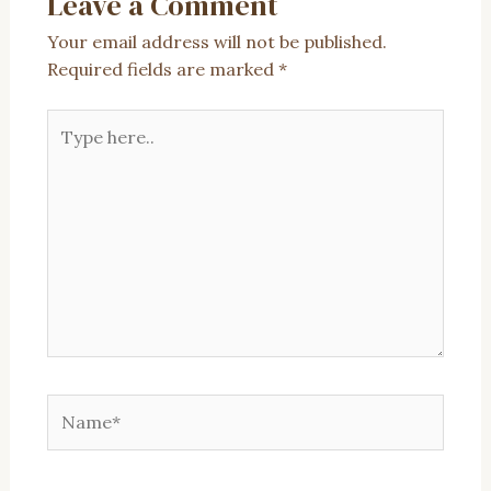
Leave a Comment
Your email address will not be published.
Required fields are marked
*
Type
here..
Name*