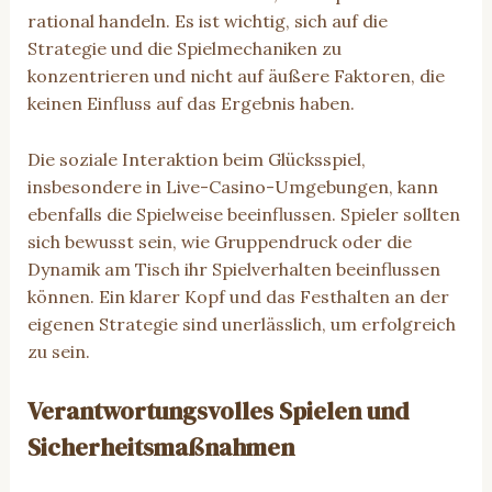
rational handeln. Es ist wichtig, sich auf die
Strategie und die Spielmechaniken zu
konzentrieren und nicht auf äußere Faktoren, die
keinen Einfluss auf das Ergebnis haben.
Die soziale Interaktion beim Glücksspiel,
insbesondere in Live-Casino-Umgebungen, kann
ebenfalls die Spielweise beeinflussen. Spieler sollten
sich bewusst sein, wie Gruppendruck oder die
Dynamik am Tisch ihr Spielverhalten beeinflussen
können. Ein klarer Kopf und das Festhalten an der
eigenen Strategie sind unerlässlich, um erfolgreich
zu sein.
Verantwortungsvolles Spielen und
Sicherheitsmaßnahmen