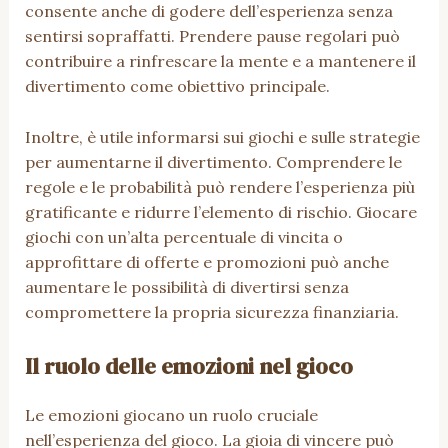
consente anche di godere dell’esperienza senza
sentirsi sopraffatti. Prendere pause regolari può
contribuire a rinfrescare la mente e a mantenere il
divertimento come obiettivo principale.
Inoltre, è utile informarsi sui giochi e sulle strategie
per aumentarne il divertimento. Comprendere le
regole e le probabilità può rendere l’esperienza più
gratificante e ridurre l’elemento di rischio. Giocare
giochi con un’alta percentuale di vincita o
approfittare di offerte e promozioni può anche
aumentare le possibilità di divertirsi senza
compromettere la propria sicurezza finanziaria.
Il ruolo delle emozioni nel gioco
Le emozioni giocano un ruolo cruciale
nell’esperienza del gioco. La gioia di vincere può