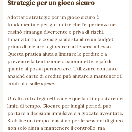
Strategie per un gioco sicuro
Adottare strategie per un gioco sicuro è
fondamentale per garantire che l’esperienza nei
casinò rimanga divertente e priva di rischi.
Innanzitutto, è consigliabile stabilire un budget
prima di iniziare a giocare e attenersi ad esso.
Questa pratica aiuta a limitare le perdite e a
prevenire la tentazione di scommettere più di
quanto si possa permettere. Utilizzare contante
anziché carte di credito può aiutare a mantenere il
controllo sulle spese.
Un’altra strategia efficace è quella di impostare dei
limiti di tempo. Giocare per lunghi periodi può
portare a decisioni impulsive e a giocate avventate.
Stabilire un tempo massimo per le sessioni di gioco
non solo aiuta a mantenere il controllo, ma