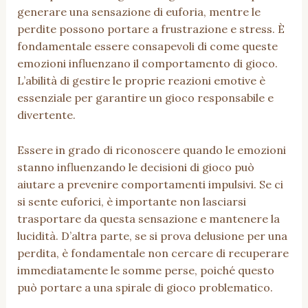
generare una sensazione di euforia, mentre le
perdite possono portare a frustrazione e stress. È
fondamentale essere consapevoli di come queste
emozioni influenzano il comportamento di gioco.
L’abilità di gestire le proprie reazioni emotive è
essenziale per garantire un gioco responsabile e
divertente.
Essere in grado di riconoscere quando le emozioni
stanno influenzando le decisioni di gioco può
aiutare a prevenire comportamenti impulsivi. Se ci
si sente euforici, è importante non lasciarsi
trasportare da questa sensazione e mantenere la
lucidità. D’altra parte, se si prova delusione per una
perdita, è fondamentale non cercare di recuperare
immediatamente le somme perse, poiché questo
può portare a una spirale di gioco problematico.