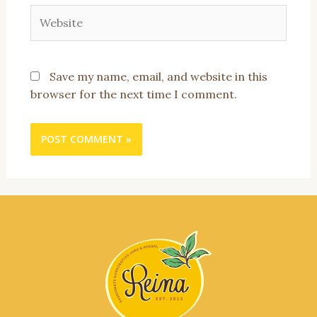
Website
Save my name, email, and website in this
browser for the next time I comment.