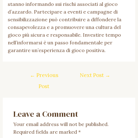
stanno informando sui rischi associati al gioco
d’azzardo. Partecipare a eventi e campagne di
sensibilizzazione può contribuire a diffondere la
consapevolezza e a promuovere una cultura del
gioco più sicura e responsabile. Investire tempo
nell’informarsi è un passo fondamentale per
garantire un’esperienza di gioco positiva.
Post
←
Previous
Next Post
→
navigation
Post
Leave a Comment
Your email address will not be published.
Required fields are marked
*