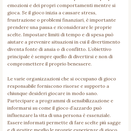
emozioni e dei propri comportamenti mentre si
gioca. Se il gioco inizia a causare stress,
frustrazione o problemi finanziari, è importante
prendere una pausa e riconsiderare le proprie
scelte. Impostare limiti di tempo e di spesa può
aiutare a prevenire situazioni in cui il divertimento
diventa fonte di ansia o di conflitto. L’obiettivo
principale è sempre quello di divertirsi e non di
compromettere il proprio benessere.
Le varie organizzazioni che si occupano di gioco
responsabile forniscono risorse e supporto a
chiunque desideri giocare in modo sano.
Partecipare a programmi di sensibilizzazione e
informarsi su come il gioco d’azzardo può
influenzare la vita di una persona è essenziale.
Essere informati permette di fare scelte più sagge
e di gestire meglio le proprie esperienze di gioco.