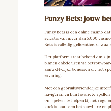
Funzy Bets: jouw b
Funzy Bets is een online casino dat
selectie van meer dan 5.000 casinos
Bets is volledig gelicentieerd, wa
Het platform staat bekend om zijn
binnen enkele uren via betrouwbare
aantrekkelijke bonussen die het sp
ervaring.
Met een gebruiksvriendelijke inter
navigeren en hun favoriete spellen
om spelers te helpen bij het regul
zoek is naar een betrouwbare en pl