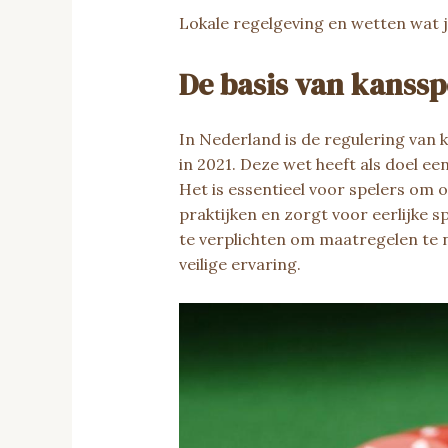
Lokale regelgeving en wetten wat 
De basis van kanssp
In Nederland is de regulering van 
in 2021. Deze wet heeft als doel e
Het is essentieel voor spelers om 
praktijken en zorgt voor eerlijke
te verplichten om maatregelen te 
veilige ervaring.