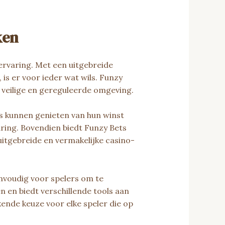
ken
lervaring. Met een uitgebreide
 is er voor ieder wat wils. Funzy
n veilige en gereguleerde omgeving.
s kunnen genieten van hun winst
aring. Bovendien biedt Funzy Bets
uitgebreide en vermakelijke casino-
envoudig voor spelers om te
n en biedt verschillende tools aan
kende keuze voor elke speler die op