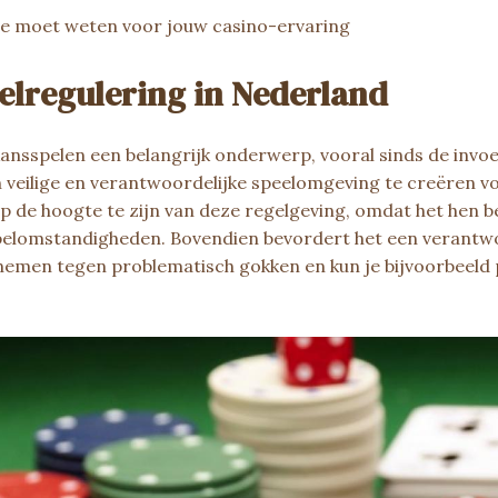
je moet weten voor jouw casino-ervaring
elregulering in Nederland
kansspelen een belangrijk onderwerp, vooral sinds de inv
en veilige en verantwoordelijke speelomgeving te creëren vo
op de hoogte te zijn van deze regelgeving, omdat het hen 
 spelomstandigheden. Bovendien bevordert het een verant
nemen tegen problematisch gokken en kun je bijvoorbeeld 