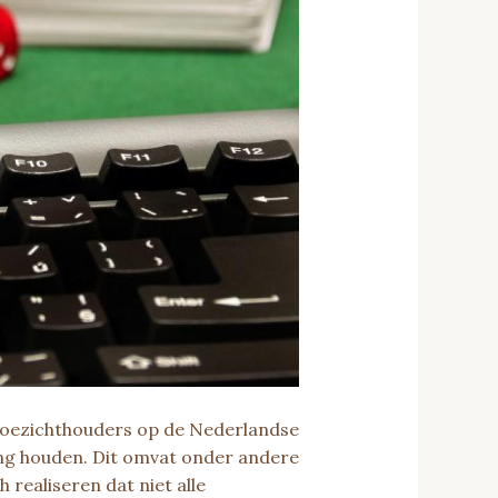
 toezichthouders op de Nederlandse
ving houden. Dit omvat onder andere
 realiseren dat niet alle