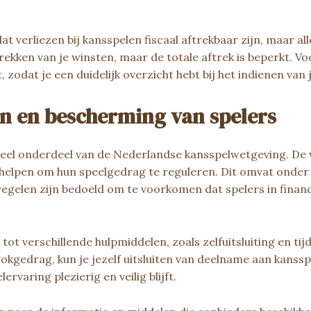
at verliezen bij kansspelen fiscaal aftrekbaar zijn, maar al
ftrekken van je winsten, maar de totale aftrek is beperkt. V
t, zodat je een duidelijk overzicht hebt bij het indienen van 
 en bescherming van spelers
eel onderdeel van de Nederlandse kansspelwetgeving. De 
helpen om hun speelgedrag te reguleren. Dit omvat onder 
regelen zijn bedoeld om te voorkomen dat spelers in fina
t verschillende hulpmiddelen, zoals zelfuitsluiting en tijde
 gokgedrag, kun je jezelf uitsluiten van deelname aan kanssp
rvaring plezierig en veilig blijft.