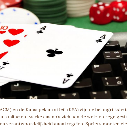
ACM) en de Kansspelautoriteit (KSA) zijn de belangrijkste
at online en fysieke casino’s zich aan de wet- en regelge
ia en verantwoordelijkheidsmaatregelen. Spelers moeten zich