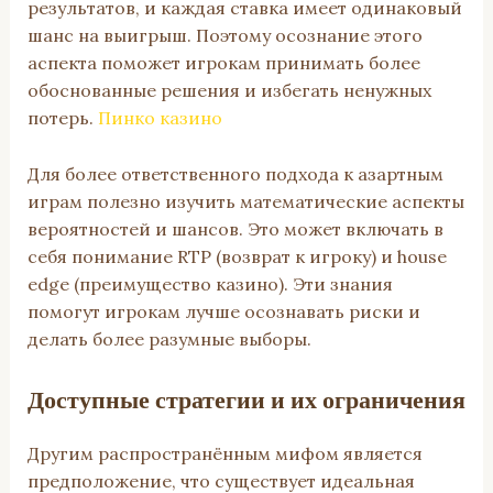
результатов, и каждая ставка имеет одинаковый
шанс на выигрыш. Поэтому осознание этого
аспекта поможет игрокам принимать более
обоснованные решения и избегать ненужных
потерь.
Пинко казино
Для более ответственного подхода к азартным
играм полезно изучить математические аспекты
вероятностей и шансов. Это может включать в
себя понимание RTP (возврат к игроку) и house
edge (преимущество казино). Эти знания
помогут игрокам лучше осознавать риски и
делать более разумные выборы.
Доступные стратегии и их ограничения
Другим распространённым мифом является
предположение, что существует идеальная