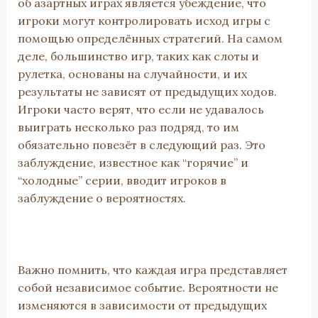
об азартных играх является убеждение, что
игроки могут контролировать исход игры с
помощью определённых стратегий. На самом
деле, большинство игр, таких как слоты и
рулетка, основаны на случайности, и их
результаты не зависят от предыдущих ходов.
Игроки часто верят, что если не удавалось
выиграть несколько раз подряд, то им
обязательно повезёт в следующий раз. Это
заблуждение, известное как “горячие” и
“холодные” серии, вводит игроков в
заблуждение о вероятностях.
Важно помнить, что каждая игра представляет
собой независимое событие. Вероятности не
изменяются в зависимости от предыдущих