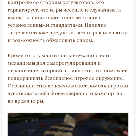
контролю со стороны регуляторов. Это
гарантирует, что игры честные и случайные, а
выплаты происходят в соответствии с
установленными стандартами. Наличие
лицензии также предоставляет игрокам защиту
и возможность обжаловать споры.
Кроме того, у многих онлайн-казино есть
механизмы для саморегулирования и
ограничения игорной активности, что помогает
поддерживать безопасное игровое окружение.
Осознание этих аспектов может помочь игрокам
чувствовать себя более уверенно и комфортно
во время игры.