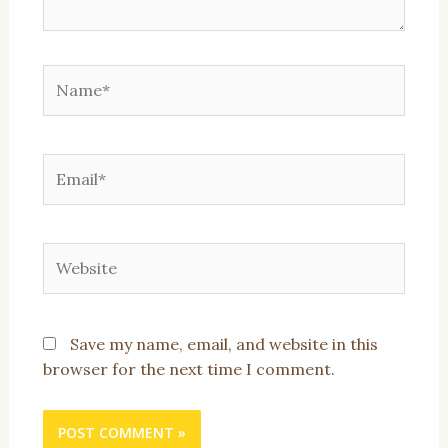
Name*
Email*
Website
Save my name, email, and website in this
browser for the next time I comment.