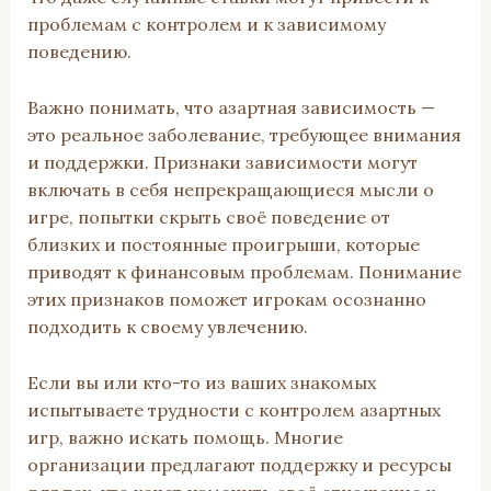
проблемам с контролем и к зависимому
поведению.
Важно понимать, что азартная зависимость —
это реальное заболевание, требующее внимания
и поддержки. Признаки зависимости могут
включать в себя непрекращающиеся мысли о
игре, попытки скрыть своё поведение от
близких и постоянные проигрыши, которые
приводят к финансовым проблемам. Понимание
этих признаков поможет игрокам осознанно
подходить к своему увлечению.
Если вы или кто-то из ваших знакомых
испытываете трудности с контролем азартных
игр, важно искать помощь. Многие
организации предлагают поддержку и ресурсы