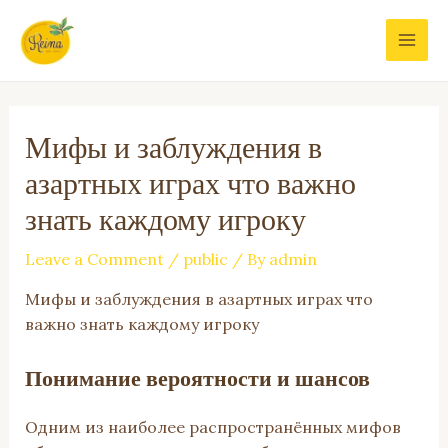
Skip
to
MAI
content
MEN
Мифы и заблуждения в
азартных играх что важно
знать каждому игроку
Leave a Comment
/
public
/ By
admin
Мифы и заблуждения в азартных играх что
важно знать каждому игроку
Понимание вероятности и шансов
Одним из наиболее распространённых мифов